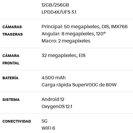
12GB/256GB
LPDD4X/UFS 3.1
Principal: 50 megapíxeles, OIS, IMX766
CÁMARAS
Angular: 8 megapíxeles, 120º
TRASERAS
Macro: 2 megapíxeles
32 megapíxeles, EIS
CÁMARA
FRONTAL
4.500 mAh
BATERÍA
Carga rápida SuperVOOC de 80W
Android 12
SISTEMA
OxygenOS 12.1
5G
CONECTIVIDAD
WiFi 6