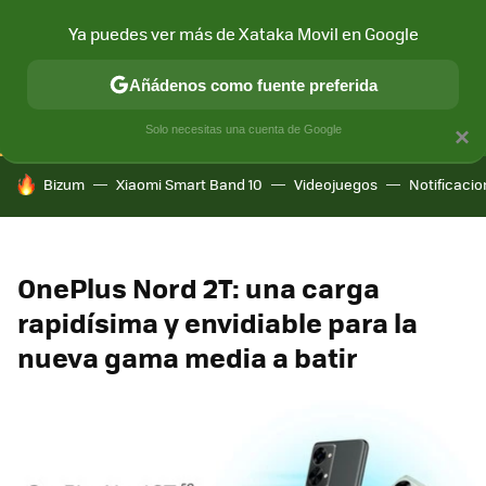
Ya puedes ver más de Xataka Movil en Google
CONECTIVIDAD
MÓVIL Y SOCIEDAD
APLICACIONES
COM
Añádenos como fuente preferida
Solo necesitas una cuenta de Google
×
HOY SE HABLA DE
Bizum
Xiaomi Smart Band 10
Videojuegos
Notificaci
OnePlus Nord 2T: una carga
rapidísima y envidiable para la
nueva gama media a batir