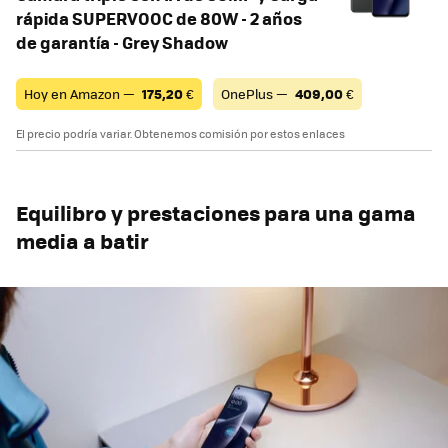
rápida SUPERVOOC de 80W - 2 años
de garantía - Grey Shadow
Hoy en Amazon —
175,20
€
OnePlus —
409,00
€
El precio podría variar. Obtenemos comisión por estos enlaces
Equilibro y prestaciones para una gama
media a batir