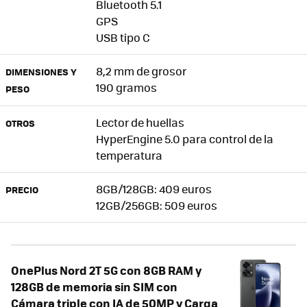
Bluetooth 5.1
GPS
USB tipo C
8,2 mm de grosor
DIMENSIONES Y
190 gramos
PESO
Lector de huellas
OTROS
HyperEngine 5.0 para control de la
temperatura
8GB/128GB: 409 euros
PRECIO
12GB/256GB: 509 euros
OnePlus Nord 2T 5G con 8GB RAM y
128GB de memoria sin SIM con
Cámara triple con IA de 50MP y Carga