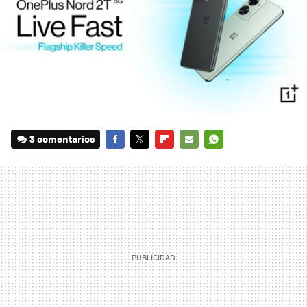
3 comentarios
FACEBOOK
TWITTER
FLIPBOARD
E-
WHATSAPP
MAIL