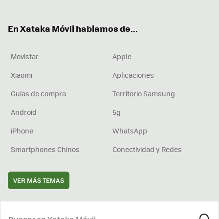
ter
ebo
tub
agr
boa
ok
e
am
rd
En Xataka Móvil hablamos de...
Movistar
Apple
Xiaomi
Aplicaciones
Guías de compra
Territorio Samsung
Android
5g
iPhone
WhatsApp
Smartphones Chinos
Conectividad y Redes
VER MÁS TEMAS