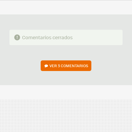
FACEBOOK
TWITTER
FLIPBOARD
E-
WHATSAPP
MAIL
Comentarios cerrados
VER
3 COMENTARIOS