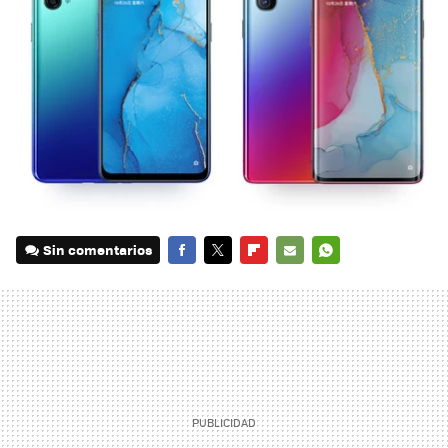
Sin comentarios
FACEBOOK
TWITTER
FLIPBOARD
E-
WHATSAPP
MAIL