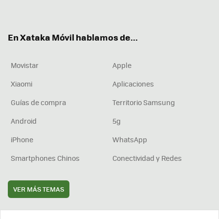
ter
ebo
tub
agr
boa
ok
e
am
rd
En Xataka Móvil hablamos de...
Movistar
Apple
Xiaomi
Aplicaciones
Guías de compra
Territorio Samsung
Android
5g
iPhone
WhatsApp
Smartphones Chinos
Conectividad y Redes
VER MÁS TEMAS