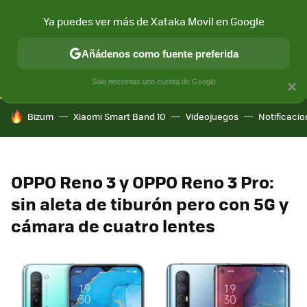
Ya puedes ver más de Xataka Movil en Google
CONECTIVIDAD
MÓVIL Y SOCIEDAD
APLICACIONES
COM
Añádenos como fuente preferida
Solo necesitas una cuenta de Google
×
HOY SE HABLA DE
Bizum
Xiaomi Smart Band 10
Videojuegos
Notificaci
OPPO Reno 3 y OPPO Reno 3 Pro:
sin aleta de tiburón pero con 5G y
cámara de cuatro lentes