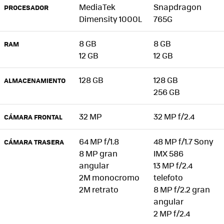
MediaTek
Snapdragon
PROCESADOR
Dimensity 1000L
765G
8 GB
8 GB
RAM
12 GB
12 GB
128 GB
128 GB
ALMACENAMIENTO
256 GB
32 MP
32 MP f/2.4
CÁMARA FRONTAL
64 MP f/1.8
48 MP f/1.7 Sony
CÁMARA TRASERA
8 MP gran
IMX 586
angular
13 MP f/2.4
2M monocromo
telefoto
2M retrato
8 MP f/2.2 gran
angular
2 MP f/2.4