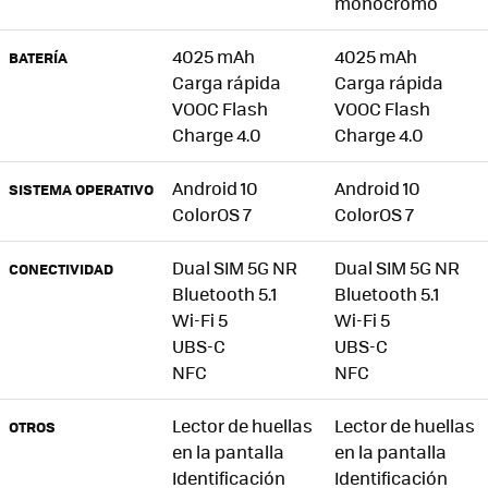
monocromo
4025 mAh
4025 mAh
BATERÍA
Carga rápida
Carga rápida
VOOC Flash
VOOC Flash
Charge 4.0
Charge 4.0
Android 10
Android 10
SISTEMA OPERATIVO
ColorOS 7
ColorOS 7
Dual SIM 5G NR
Dual SIM 5G NR
CONECTIVIDAD
Bluetooth 5.1
Bluetooth 5.1
Wi-Fi 5
Wi-Fi 5
UBS-C
UBS-C
NFC
NFC
Lector de huellas
Lector de huellas
OTROS
en la pantalla
en la pantalla
Identificación
Identificación