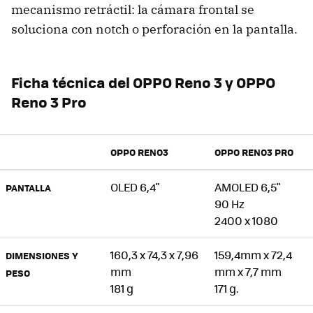
mecanismo retráctil: la cámara frontal se
soluciona con notch o perforación en la pantalla.
Ficha técnica del OPPO Reno 3 y OPPO
Reno 3 Pro
OPPO RENO3
OPPO RENO3 PRO
OLED 6,4"
AMOLED 6,5"
PANTALLA
90 Hz
2400 x 1080
160,3 x 74,3 x 7,96
159,4mm x 72,4
DIMENSIONES Y
mm
mm x 7,7 mm
PESO
181 g
171 g.