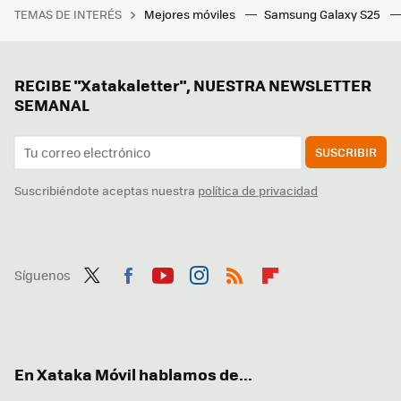
TEMAS DE INTERÉS
Mejores móviles
Samsung Galaxy S25
RECIBE "Xatakaletter", NUESTRA NEWSLETTER
SEMANAL
SUSCRIBIR
Suscribiéndote aceptas nuestra
política de privacidad
Síguenos
Twit
Fac
You
Inst
RSS
Flip
ter
ebo
tub
agr
boa
ok
e
am
rd
En Xataka Móvil hablamos de...