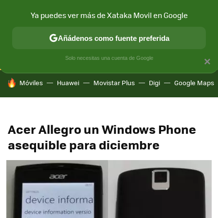
Ya puedes ver más de Xataka Movil en Google
CONECTIVIDAD
MÓVIL Y SOCIEDAD
APLICACIONES
COM
Añádenos como fuente preferida
Solo necesitas una cuenta de Google
×
HOY SE HABLA DE
Móviles
Huawei
Movistar Plus
Digi
Google Maps
Acer Allegro un Windows Phone
asequible para diciembre