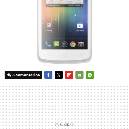
5 comentarios
FACEBOOK
TWITTER
FLIPBOARD
E-
WHATSAPP
MAIL