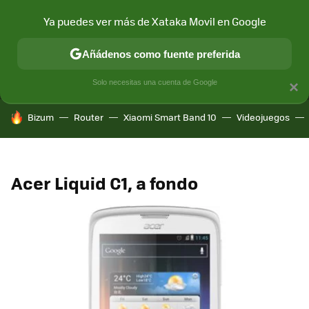
Ya puedes ver más de Xataka Movil en Google
MENÚ
NUEVO
Añádenos como fuente preferida
CONECTIVIDAD
MÓVIL Y SOCIEDAD
APLICACIONES
COM
Solo necesitas una cuenta de Google
×
HOY SE HABLA DE
Bizum
Router
Xiaomi Smart Band 10
Videojuegos
Acer Liquid C1, a fondo