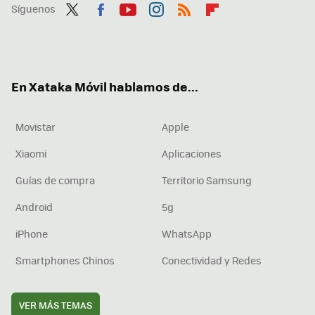
Síguenos
Twit
Fac
You
Inst
RSS
Flip
ter
ebo
tub
agr
boa
ok
e
am
rd
En Xataka Móvil hablamos de...
Movistar
Apple
Xiaomi
Aplicaciones
Guías de compra
Territorio Samsung
Android
5g
iPhone
WhatsApp
Smartphones Chinos
Conectividad y Redes
VER MÁS TEMAS