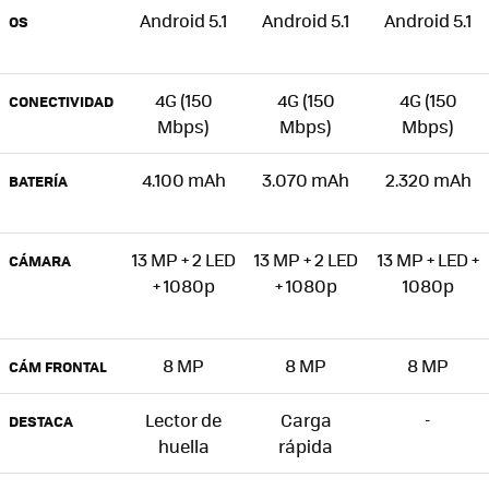
Android 5.1
Android 5.1
Android 5.1
OS
4G (150
4G (150
4G (150
CONECTIVIDAD
Mbps)
Mbps)
Mbps)
4.100 mAh
3.070 mAh
2.320 mAh
BATERÍA
13 MP + 2 LED
13 MP + 2 LED
13 MP + LED +
CÁMARA
+ 1080p
+ 1080p
1080p
8 MP
8 MP
8 MP
CÁM FRONTAL
Lector de
Carga
-
DESTACA
huella
rápida