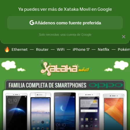
Ya puedes ver más de Xataka Movil en Google
MENÚ
NUEVO
Añádenos como fuente preferida
CONECTIVIDAD
MÓVIL Y SOCIEDAD
APLICACIONES
COM
Solo necesitas una cuenta de Google
×
HOY SE HABLA DE
Ethernet
Router
WiFi
iPhone 17
Netflix
Pokém