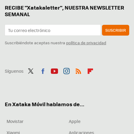
RECIBE "Xatakaletter", NUESTRA NEWSLETTER
SEMANAL
SUSCRIBIR
Suscribiéndote aceptas nuestra
política de privacidad
Síguenos
Twit
Fac
You
Inst
RSS
Flip
ter
ebo
tub
agr
boa
ok
e
am
rd
En Xataka Móvil hablamos de...
Movistar
Apple
Xiaomi
Aplicaciones