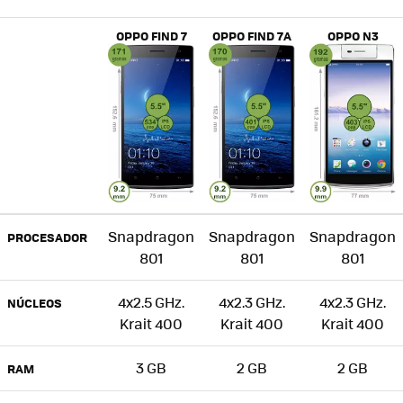
OPPO FIND 7
OPPO FIND 7A
OPPO N3
Snapdragon
Snapdragon
Snapdragon
PROCESADOR
801
801
801
4x2.5 GHz.
4x2.3 GHz.
4x2.3 GHz.
NÚCLEOS
Krait 400
Krait 400
Krait 400
3 GB
2 GB
2 GB
RAM