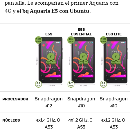
pantalla. Le acompañan el primer Aquaris con
4G y el
bq Aquaris E5 con Ubuntu
.
E5S
E5S
ESSENTIAL
E5S LITE
Snapdragon
Snapdragon
Snapdragon
PROCESADOR
412
410
410
4x1.4 GHz. C-
4x1.2 GHz. C-
4x1.2 GHz. C-
NÚCLEOS
A53
A53
A53