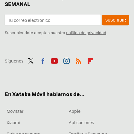
SEMANAL
SUSCRIBIR
Suscribiéndote aceptas nuestra
política de privacidad
Síguenos
Twit
Fac
You
Inst
RSS
Flip
ter
ebo
tub
agr
boa
ok
e
am
rd
En Xataka Móvil hablamos de...
Movistar
Apple
Xiaomi
Aplicaciones
Guías de compra
Territorio Samsung