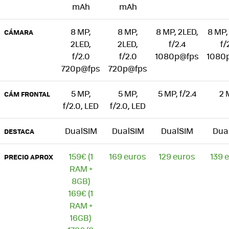
mAh
mAh
8 MP,
8 MP,
8 MP, 2LED,
8 MP,
CÁMARA
2LED,
2LED,
f/2.4
f/
f/2.0
f/2.0
1080p@fps
1080
720p@fps
720p@fps
5 MP,
5 MP,
5 MP, f/2.4
2 
CÁM FRONTAL
f/2.0, LED
f/2.0, LED
DualSIM
DualSIM
DualSIM
Dua
DESTACA
159€ (1
169 euros
129 euros
139 
PRECIO APROX
RAM +
8GB)
169€ (1
RAM +
16GB)