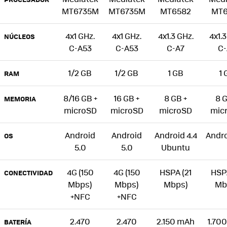
MT6735M
MT6735M
MT6582
MT6
4x1 GHz.
4x1 GHz.
4x1.3 GHz.
4x1.3
NÚCLEOS
C-A53
C-A53
C-A7
C-
1/2 GB
1/2 GB
1 GB
1 
RAM
8/16 GB +
16 GB +
8 GB +
8 G
MEMORIA
microSD
microSD
microSD
mic
Android
Android
Android 4.4
Andro
OS
5.0
5.0
Ubuntu
4G (150
4G (150
HSPA (21
HSPA
CONECTIVIDAD
Mbps)
Mbps)
Mbps)
Mb
+NFC
+NFC
2.470
2.470
2.150 mAh
1.70
BATERÍA