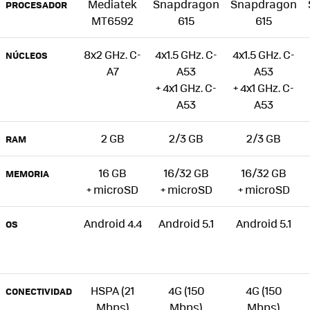
Mediatek
Snapdragon
Snapdragon
PROCESADOR
MT6592
615
615
8x2 GHz. C-
4x1.5 GHz. C-
4x1.5 GHz. C-
NÚCLEOS
A7
A53
A53
+ 4x1 GHz. C-
+ 4x1 GHz. C-
A53
A53
2 GB
2/3 GB
2/3 GB
RAM
16 GB
16/32 GB
16/32 GB
MEMORIA
+ microSD
+ microSD
+ microSD
Android 4.4
Android 5.1
Android 5.1
OS
HSPA (21
4G (150
4G (150
CONECTIVIDAD
Mbps)
Mbps)
Mbps)