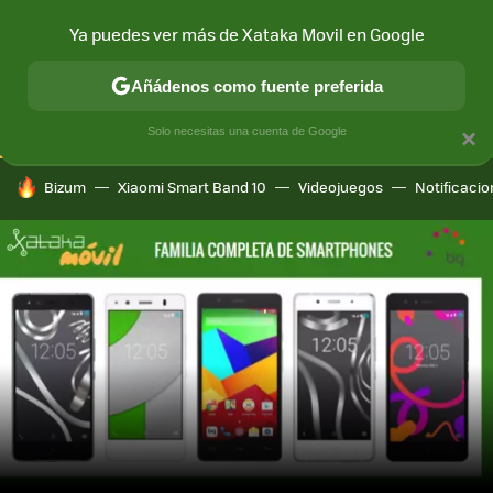
Ya puedes ver más de Xataka Movil en Google
CONECTIVIDAD
MÓVIL Y SOCIEDAD
APLICACIONES
COM
Añádenos como fuente preferida
Solo necesitas una cuenta de Google
×
HOY SE HABLA DE
Bizum
Xiaomi Smart Band 10
Videojuegos
Notificaci