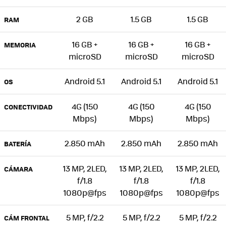
2 GB
1.5 GB
1.5 GB
RAM
16 GB +
16 GB +
16 GB +
MEMORIA
microSD
microSD
microSD
Android 5.1
Android 5.1
Android 5.1
OS
4G (150
4G (150
4G (150
CONECTIVIDAD
Mbps)
Mbps)
Mbps)
2.850 mAh
2.850 mAh
2.850 mAh
BATERÍA
13 MP, 2LED,
13 MP, 2LED,
13 MP, 2LED,
CÁMARA
f/1.8
f/1.8
f/1.8
1080p@fps
1080p@fps
1080p@fps
5 MP, f/2.2
5 MP, f/2.2
5 MP, f/2.2
CÁM FRONTAL