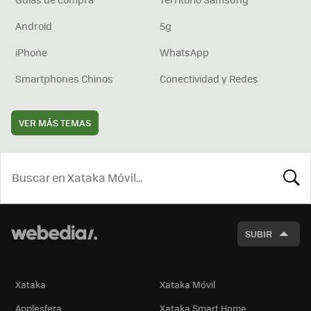
Android
5g
iPhone
WhatsApp
Smartphones Chinos
Conectividad y Redes
VER MÁS TEMAS
BUSCA
SUBIR
Xataka
Xataka Móvil
Applesfera
Xataka Smart Home