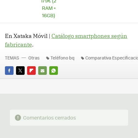
179€ (2
RAM +
16GB)
En Xataka Móvil |
Catálogo smartphones según
fabricante
.
TEMAS
Otras
Teléfono bq
Comparativa Especificac
FACEBOOK
TWITTER
FLIPBOARD
E-
WHATSAPP
MAIL
Comentarios cerrados