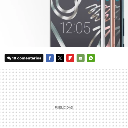
16 comentarios
FACEBOOK
TWITTER
FLIPBOARD
E-
WHATSAPP
MAIL