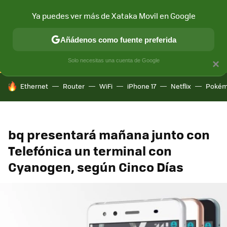
Ya puedes ver más de Xataka Movil en Google
CONECTIVIDAD
MÓVIL Y SOCIEDAD
APLICACIONES
COM
Añádenos como fuente preferida
Solo necesitas una cuenta de Google
×
HOY SE HABLA DE
Ethernet
Router
WiFi
iPhone 17
Netflix
Pokém
bq presentará mañana junto con
Telefónica un terminal con
Cyanogen, según Cinco Días