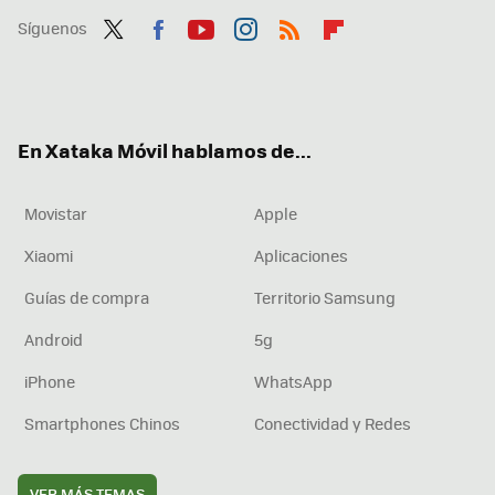
Síguenos
Twit
Fac
You
Inst
RSS
Flip
ter
ebo
tub
agr
boa
ok
e
am
rd
En Xataka Móvil hablamos de...
Movistar
Apple
Xiaomi
Aplicaciones
Guías de compra
Territorio Samsung
Android
5g
iPhone
WhatsApp
Smartphones Chinos
Conectividad y Redes
VER MÁS TEMAS