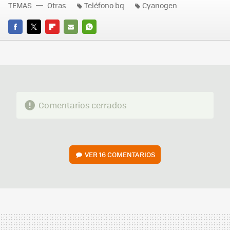
TEMAS
Otras
Teléfono bq
Cyanogen
FACEBOOK
TWITTER
FLIPBOARD
E-
WHATSAPP
MAIL
Comentarios cerrados
VER
16 COMENTARIOS