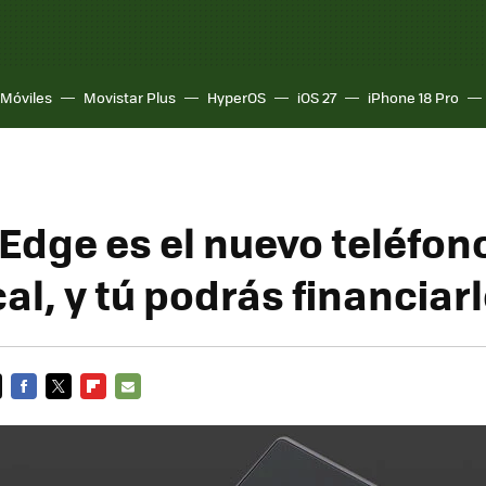
Móviles
Movistar Plus
HyperOS
iOS 27
iPhone 18 Pro
Edge es el nuevo teléfon
l, y tú podrás financiar
FACEBOOK
TWITTER
FLIPBOARD
E-
MAIL