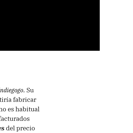
Indiegogo
. Su
tiría fabricar
mo es habitual
facturados
es
del precio