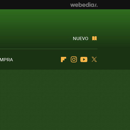
NUEVO
OMPRA
Flipboard
Instagram
Youtube
Twitter