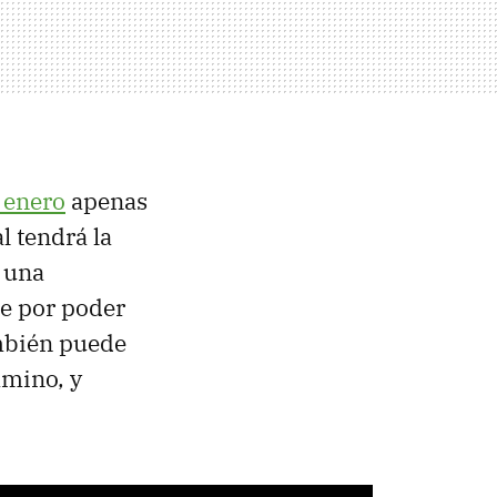
r enero
apenas
l tendrá la
 una
te por poder
ambién puede
amino, y