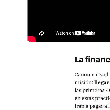
La finan
Canonical ya h
misión:
llegar
las primeras 4
en estas prác
irán a pagar a