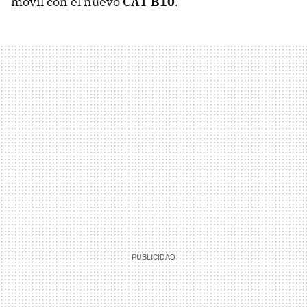
móvil con el nuevo
CAT
B10
.