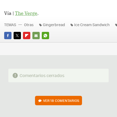
Vía |
The Verge
.
TEMAS
Otras
Gingerbread
Ice Cream Sandwich
FACEBOOK
TWITTER
FLIPBOARD
E-
WHATSAPP
MAIL
Comentarios cerrados
VER
18 COMENTARIOS