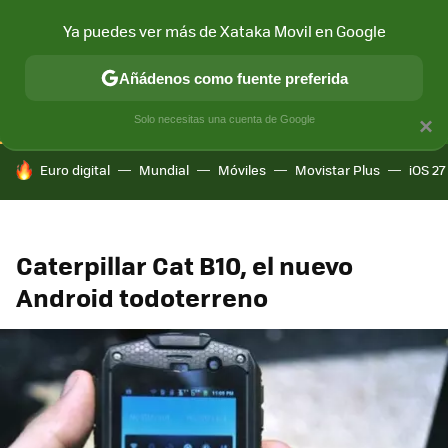
Ya puedes ver más de Xataka Movil en Google
CONECTIVIDAD
MÓVIL Y SOCIEDAD
APLICACIONES
COM
Añádenos como fuente preferida
Solo necesitas una cuenta de Google
×
HOY SE HABLA DE
Euro digital
Mundial
Móviles
Movistar Plus
iOS 27
Caterpillar Cat B10, el nuevo
Android todoterreno