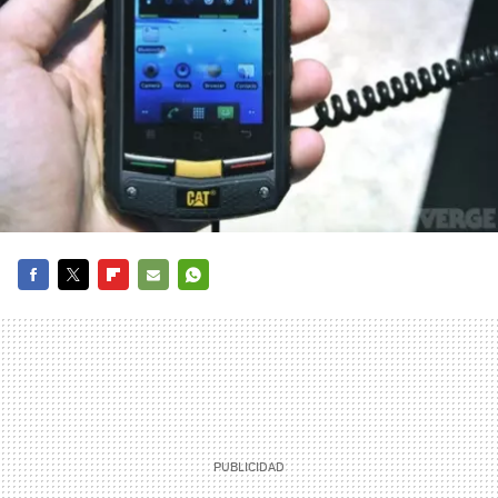
FACEBOOK
TWITTER
FLIPBOARD
E-
WHATSAPP
MAIL