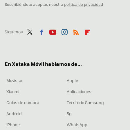
Suscribiéndote aceptas nuestra
política de privacidad
Síguenos
Twit
Fac
You
Inst
RSS
Flip
ter
ebo
tub
agr
boa
ok
e
am
rd
En Xataka Móvil hablamos de...
Movistar
Apple
Xiaomi
Aplicaciones
Guías de compra
Territorio Samsung
Android
5g
iPhone
WhatsApp