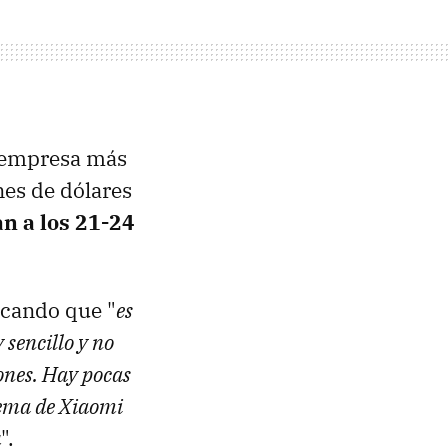
a empresa más
nes de dólares
n a los 21-24
icando que "
es
 sencillo y no
ones. Hay pocas
stema de Xiaomi
a
".