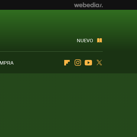
NUEVO
OMPRA
Flipboard
Instagram
Youtube
Twitter