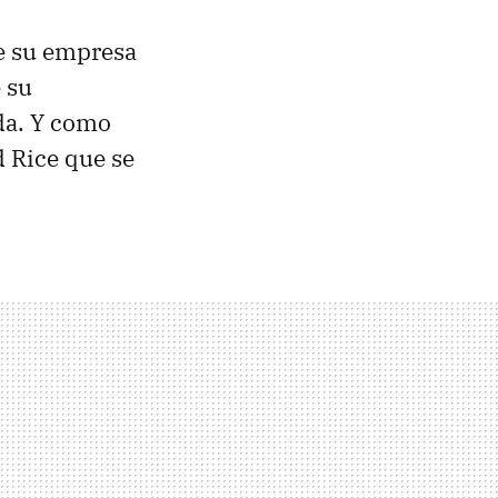
ue su empresa
e su
ada. Y como
d Rice que se