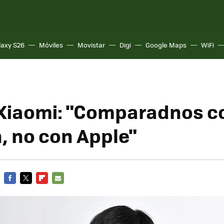
laxy S26
Móviles
Movistar
Digi
Google Maps
WiFi
Xiaomi: "Comparadnos c
 no con Apple"
FACEBOOK
TWITTER
FLIPBOARD
E-
MAIL