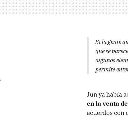
Si la gente 
que se parec
algunos elem
permite ente
.
Jun ya había a
en la venta d
acuerdos con o