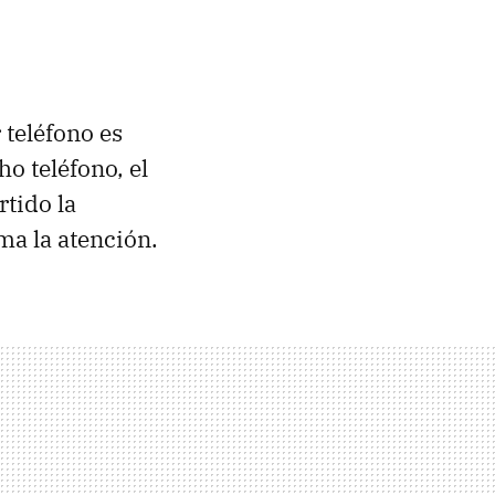
teléfono es
o teléfono, el
tido la
ama la atención.