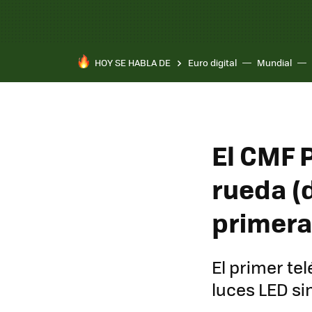
HOY SE HABLA DE
Euro digital
Mundial
Pixel 10a
El CMF 
rueda (d
primera
El primer te
luces LED si