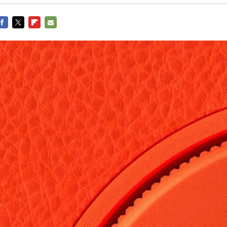
FACEBOOK
TWITTER
FLIPBOARD
E-
MAIL