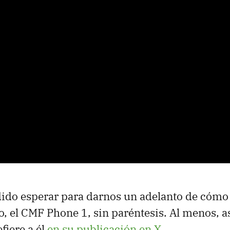
ido esperar para darnos un adelanto de cómo 
o, el CMF Phone 1, sin paréntesis. Al menos, a
fiere a él
en su publicación en X
.