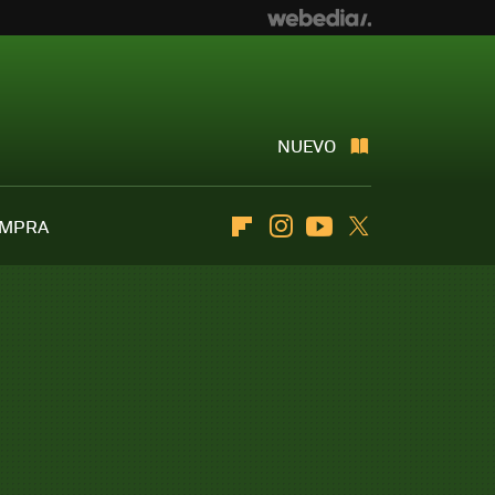
NUEVO
OMPRA
Flipboard
Instagram
Youtube
Twitter