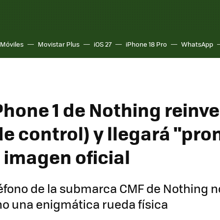
Móviles
Movistar Plus
iOS 27
iPhone 18 Pro
WhatsApp
Phone 1 de Nothing reinve
e control) y llegará "pron
 imagen oficial
léfono de la submarca CMF de Nothing n
no una enigmática rueda física