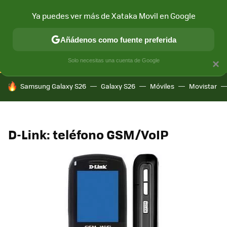
Ya puedes ver más de Xataka Movil en Google
CONECTIVIDAD
MÓVIL Y SOCIEDAD
APLICACIONES
COM
Añádenos como fuente preferida
Solo necesitas una cuenta de Google
×
HOY SE HABLA DE
Samsung Galaxy S26
Galaxy S26
Móviles
Movistar
D-Link: teléfono GSM/VoIP