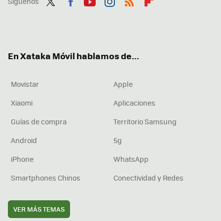
Síguenos
Twit
Fac
You
Inst
RSS
Flip
ter
ebo
tub
agr
boa
ok
e
am
rd
En Xataka Móvil hablamos de...
Movistar
Apple
Xiaomi
Aplicaciones
Guías de compra
Territorio Samsung
Android
5g
iPhone
WhatsApp
Smartphones Chinos
Conectividad y Redes
VER MÁS TEMAS