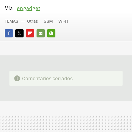
Vía |
engadget
TEMAS
Otras
GSM
Wi-Fi
FACEBOOK
TWITTER
FLIPBOARD
E-
WHATSAPP
MAIL
Comentarios cerrados