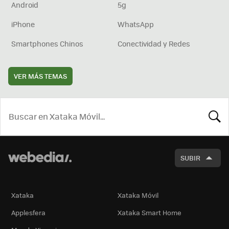
Android
5g
iPhone
WhatsApp
Smartphones Chinos
Conectividad y Redes
VER MÁS TEMAS
BUSCA
SUBIR
Xataka
Xataka Móvil
Applesfera
Xataka Smart Home