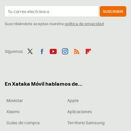
SUSCRIBIR
Suscribiéndote aceptas nuestra
política de privacidad
Síguenos
Twit
Fac
You
Inst
RSS
Flip
ter
ebo
tub
agr
boa
ok
e
am
rd
En Xataka Móvil hablamos de...
Movistar
Apple
Xiaomi
Aplicaciones
Guías de compra
Territorio Samsung