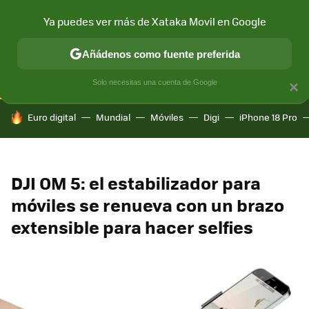
Ya puedes ver más de Xataka Movil en Google
CONECTIVIDAD
MÓVIL Y SOCIEDAD
APLICACIONES
COM
Añádenos como fuente preferida
Solo necesitas una cuenta de Google
×
HOY SE HABLA DE
Euro digital
Mundial
Móviles
Digi
iPhone 18 Pro
DJI OM 5: el estabilizador para
móviles se renueva con un brazo
extensible para hacer selfies