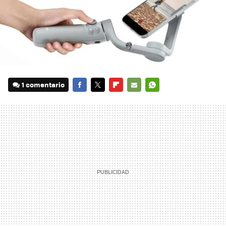
1 comentario
FACEBOOK
TWITTER
FLIPBOARD
E-
WHATSAPP
MAIL