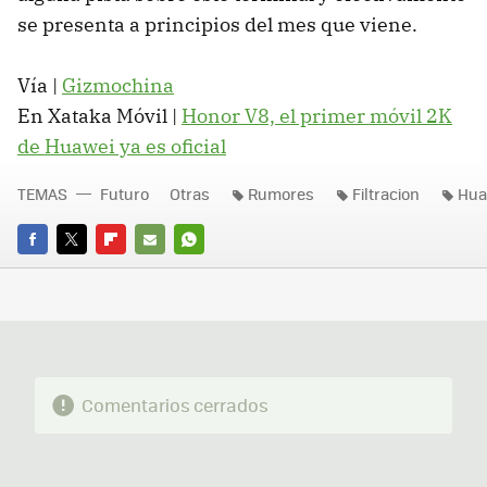
se presenta a principios del mes que viene.
Vía |
Gizmochina
En Xataka Móvil |
Honor V8, el primer móvil 2K
de Huawei ya es oficial
TEMAS
Futuro
Otras
Rumores
Filtracion
Hua
FACEBOOK
TWITTER
FLIPBOARD
E-
WHATSAPP
MAIL
Comentarios cerrados