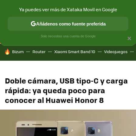
Ya puedes ver más de Xataka Movil en Google
CONECTIVIDAD
MÓVIL Y SOCIEDAD
APLICACIONES
COM
Añádenos como fuente preferida
Solo necesitas una cuenta de Google
×
HOY SE HABLA DE
Bizum
Router
Xiaomi Smart Band 10
Videojuegos
Doble cámara, USB tipo-C y carga
rápida: ya queda poco para
conocer al Huawei Honor 8