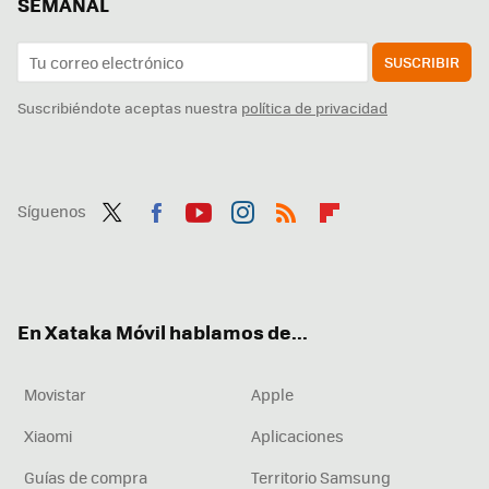
SEMANAL
SUSCRIBIR
Suscribiéndote aceptas nuestra
política de privacidad
Síguenos
Twit
Fac
You
Inst
RSS
Flip
ter
ebo
tub
agr
boa
ok
e
am
rd
En Xataka Móvil hablamos de...
Movistar
Apple
Xiaomi
Aplicaciones
Guías de compra
Territorio Samsung