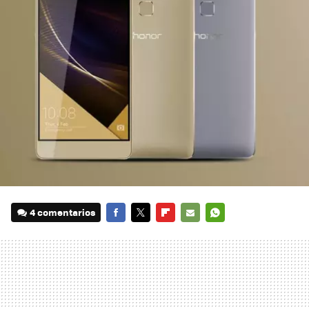
4 comentarios
FACEBOOK
TWITTER
FLIPBOARD
E-
WHATSAPP
MAIL