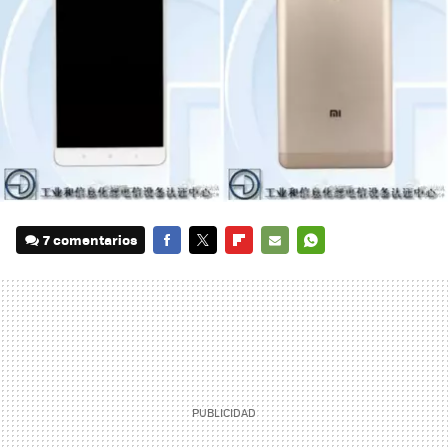
7 comentarios
FACEBOOK
TWITTER
FLIPBOARD
E-
WHATSAPP
MAIL