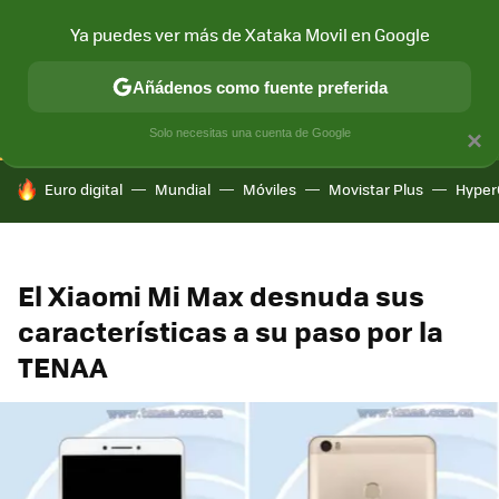
Ya puedes ver más de Xataka Movil en Google
CONECTIVIDAD
MÓVIL Y SOCIEDAD
APLICACIONES
COM
Añádenos como fuente preferida
Solo necesitas una cuenta de Google
×
HOY SE HABLA DE
Euro digital
Mundial
Móviles
Movistar Plus
Hyper
El Xiaomi Mi Max desnuda sus
características a su paso por la
TENAA