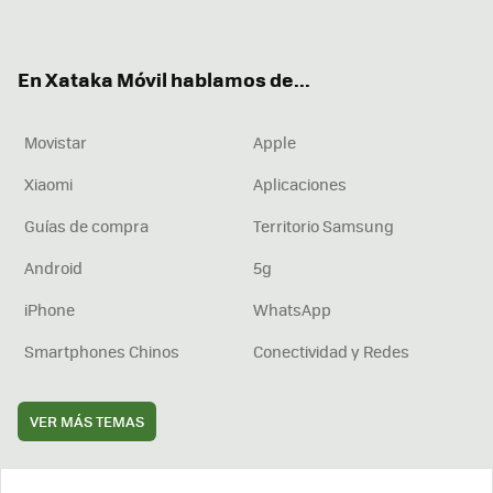
ter
ebo
tub
agr
boa
ok
e
am
rd
En Xataka Móvil hablamos de...
Movistar
Apple
Xiaomi
Aplicaciones
Guías de compra
Territorio Samsung
Android
5g
iPhone
WhatsApp
Smartphones Chinos
Conectividad y Redes
VER MÁS TEMAS