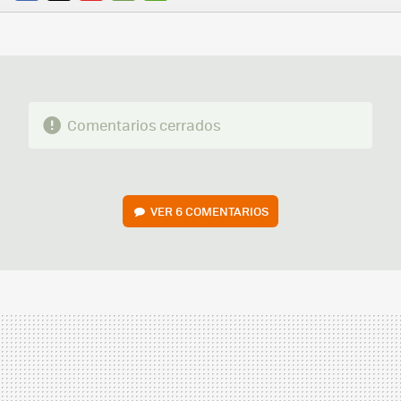
FACEBOOK
TWITTER
FLIPBOARD
E-
WHATSAPP
MAIL
Comentarios cerrados
VER
6 COMENTARIOS