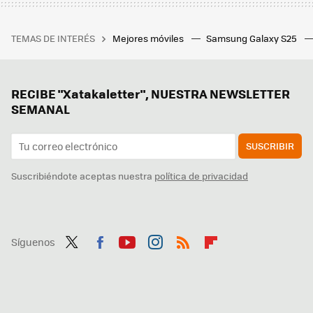
TEMAS DE INTERÉS
Mejores móviles
Samsung Galaxy S25
RECIBE "Xatakaletter", NUESTRA NEWSLETTER
SEMANAL
SUSCRIBIR
Suscribiéndote aceptas nuestra
política de privacidad
Síguenos
Twit
Fac
You
Inst
RSS
Flip
ter
ebo
tub
agr
boa
ok
e
am
rd