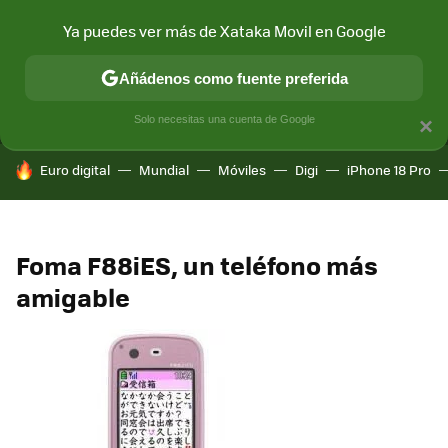
Ya puedes ver más de Xataka Movil en Google
MENÚ
NUEVO
Añádenos como fuente preferida
CONECTIVIDAD
MÓVIL Y SOCIEDAD
APLICACIONES
COM
Solo necesitas una cuenta de Google
×
HOY SE HABLA DE
Euro digital
Mundial
Móviles
Digi
iPhone 18 Pro
Foma F88iES, un teléfono más
amigable