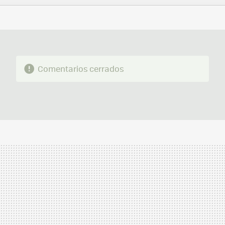
FACEBOOK
TWITTER
FLIPBOARD
E-
WHATSAPP
MAIL
Comentarios cerrados