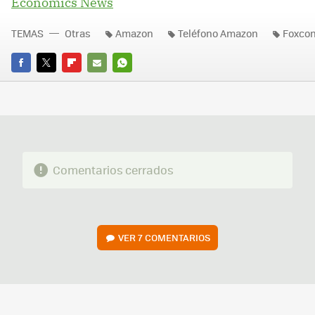
Economics News
TEMAS
Otras
Amazon
Teléfono Amazon
Foxco
FACEBOOK
TWITTER
FLIPBOARD
E-
WHATSAPP
MAIL
Comentarios cerrados
VER
7 COMENTARIOS