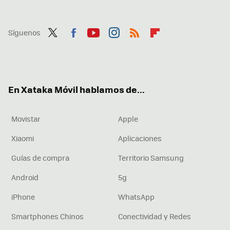
Síguenos
Twit
Fac
You
Inst
RSS
Flip
ter
ebo
tub
agr
boa
ok
e
am
rd
En Xataka Móvil hablamos de...
Movistar
Apple
Xiaomi
Aplicaciones
Guías de compra
Territorio Samsung
Android
5g
iPhone
WhatsApp
Smartphones Chinos
Conectividad y Redes