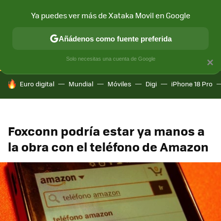
Ya puedes ver más de Xataka Movil en Google
CONECTIVIDAD
MÓVIL Y SOCIEDAD
APLICACIONES
COM
Añádenos como fuente preferida
Solo necesitas una cuenta de Google
×
HOY SE HABLA DE
Euro digital
Mundial
Móviles
Digi
iPhone 18 Pro
Foxconn podría estar ya manos a
la obra con el teléfono de Amazon