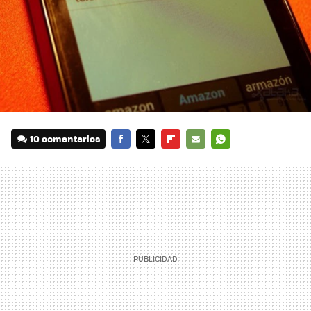
10 comentarios
FACEBOOK
TWITTER
FLIPBOARD
E-
WHATSAPP
MAIL