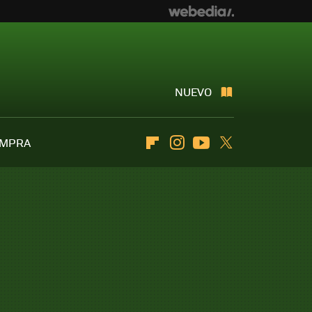
NUEVO
OMPRA
Flipboard
Instagram
Youtube
Twitter