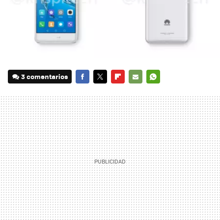
3 comentarios
FACEBOOK
TWITTER
FLIPBOARD
E-
WHATSAPP
MAIL