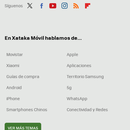
Síguenos
Twit
Fac
You
Inst
RSS
Flip
ter
ebo
tub
agr
boa
ok
e
am
rd
En Xataka Móvil hablamos de...
Movistar
Apple
Xiaomi
Aplicaciones
Guías de compra
Territorio Samsung
Android
5g
iPhone
WhatsApp
Smartphones Chinos
Conectividad y Redes
VER MÁS TEMAS