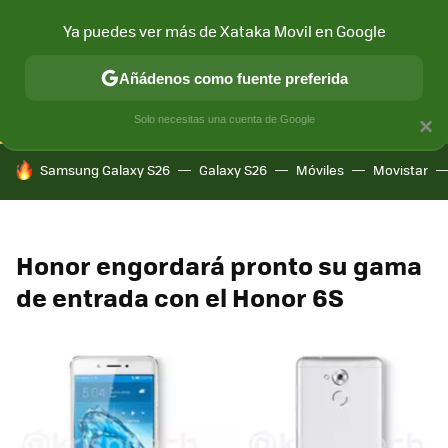
Ya puedes ver más de Xataka Movil en Google
CONECTIVIDAD
MÓVIL Y SOCIEDAD
APLICACIONES
COM
Añádenos como fuente preferida
Solo necesitas una cuenta de Google
×
HOY SE HABLA DE
Samsung Galaxy S26
Galaxy S26
Móviles
Movistar
Honor engordará pronto su gama
de entrada con el Honor 6S