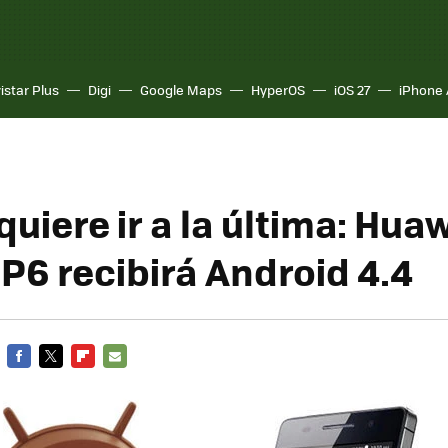
istar Plus
Digi
Google Maps
HyperOS
iOS 27
iPhone 
uiere ir a la última: Hua
P6 recibirá Android 4.4
FACEBOOK
TWITTER
FLIPBOARD
E-
MAIL