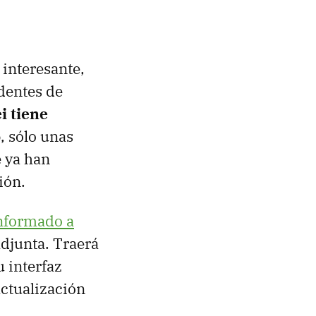
interesante,
dentes de
 tiene
o
, sólo unas
 ya han
ión.
nformado a
djunta. Traerá
u interfaz
actualización