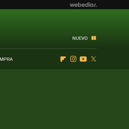
NUEVO
OMPRA
Flipboard
Instagram
Youtube
Twitter