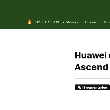
HOY SE HABLA DE
Móviles
Huawei
Mov
Huawei q
Ascend 
15 comentarios