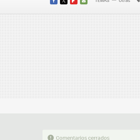
TEMAS
Otras
FACEBOOK
TWITTER
FLIPBOARD
E-
MAIL
Comentarios cerrados