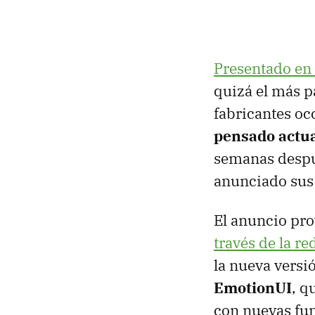
Presentado en
quizá el más p
fabricantes oc
pensado actua
semanas despu
anunciado sus 
El anuncio pr
través de la r
la nueva versi
EmotionUI
, q
con nuevas fu