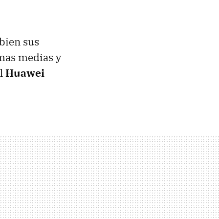
bien sus
amas medias y
el
Huawei