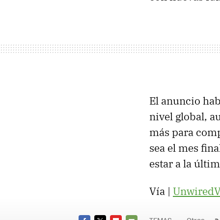
El anuncio ha
nivel global, 
más para compl
sea el mes fin
estar a la últim
Vía |
UnwiredV