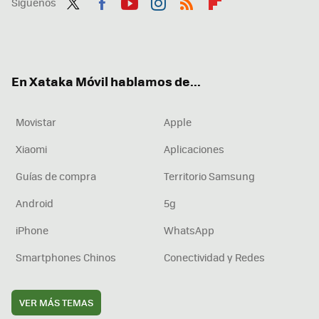
Síguenos
Twit
Fac
You
Inst
RSS
Flip
ter
ebo
tub
agr
boa
ok
e
am
rd
En Xataka Móvil hablamos de...
Movistar
Apple
Xiaomi
Aplicaciones
Guías de compra
Territorio Samsung
Android
5g
iPhone
WhatsApp
Smartphones Chinos
Conectividad y Redes
VER MÁS TEMAS