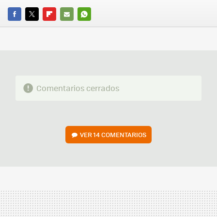
FACEBOOK
TWITTER
FLIPBOARD
E-
WHATSAPP
MAIL
Comentarios cerrados
VER
14 COMENTARIOS