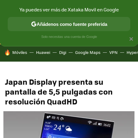
Ya puedes ver más de Xataka Movil en Google
CONECTIVIDAD
MÓVIL Y SOCIEDAD
APLICACIONES
COM
Añádenos como fuente preferida
Solo necesitas una cuenta de Google
×
HOY SE HABLA DE
Móviles
Huawei
Digi
Google Maps
VPN
Hype
Japan Display presenta su
pantalla de 5,5 pulgadas con
resolución QuadHD