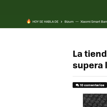
HOY SE HABLA DE
Bizum
Xiaomi Smart Ban
La tien
supera 
10 comentarios