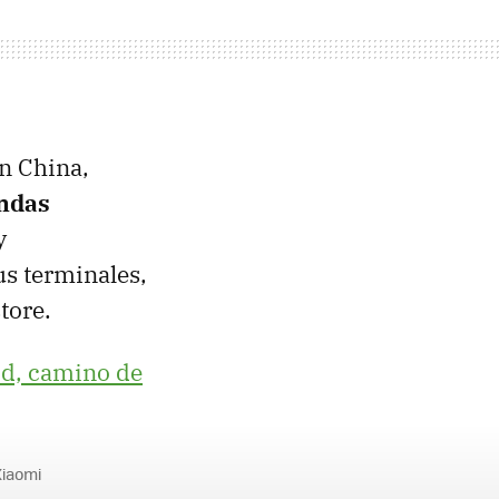
en China,
endas
y
us terminales,
tore.
id, camino de
Xiaomi