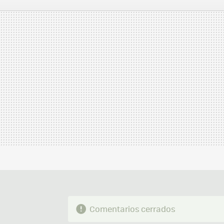
FACEBOOK
TWITTER
FLIPBOARD
E-
MAIL
Comentarios cerrados