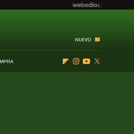
NUEVO
OMPRA
Flipboard
Instagram
Youtube
Twitter