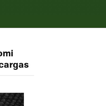
aomi
scargas