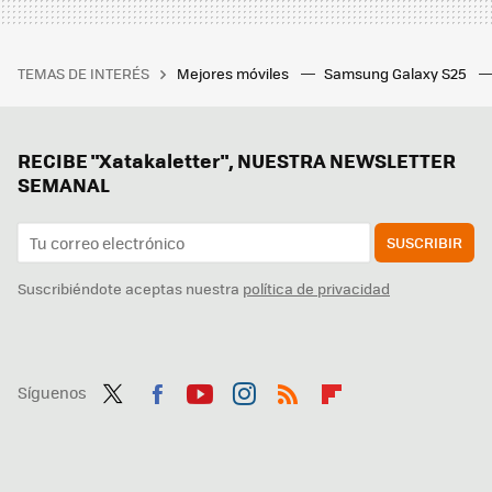
TEMAS DE INTERÉS
Mejores móviles
Samsung Galaxy S25
RECIBE "Xatakaletter", NUESTRA NEWSLETTER
SEMANAL
SUSCRIBIR
Suscribiéndote aceptas nuestra
política de privacidad
Síguenos
Twit
Fac
You
Inst
RSS
Flip
ter
ebo
tub
agr
boa