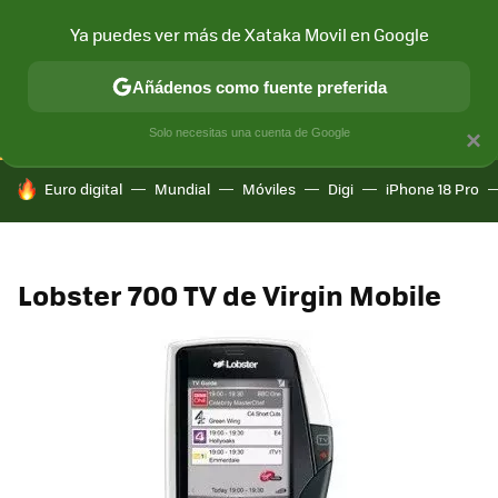
Ya puedes ver más de Xataka Movil en Google
CONECTIVIDAD
MÓVIL Y SOCIEDAD
APLICACIONES
COM
Añádenos como fuente preferida
Solo necesitas una cuenta de Google
×
HOY SE HABLA DE
Euro digital
Mundial
Móviles
Digi
iPhone 18 Pro
Lobster 700 TV de Virgin Mobile