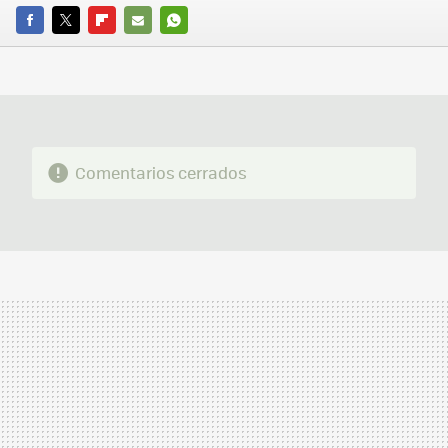
FACEBOOK
TWITTER
FLIPBOARD
E-
WHATSAPP
MAIL
Comentarios cerrados