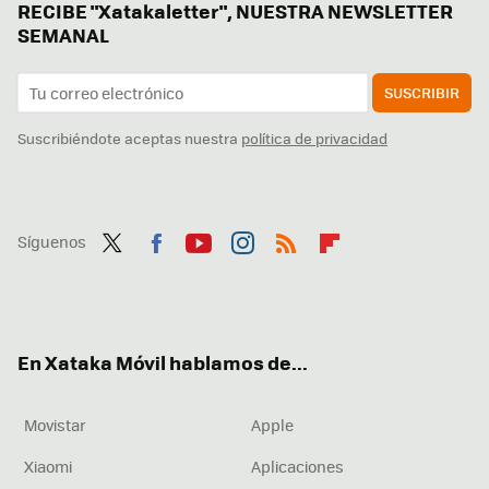
RECIBE "Xatakaletter", NUESTRA NEWSLETTER
SEMANAL
SUSCRIBIR
Suscribiéndote aceptas nuestra
política de privacidad
Síguenos
Twit
Fac
You
Inst
RSS
Flip
ter
ebo
tub
agr
boa
ok
e
am
rd
En Xataka Móvil hablamos de...
Movistar
Apple
Xiaomi
Aplicaciones