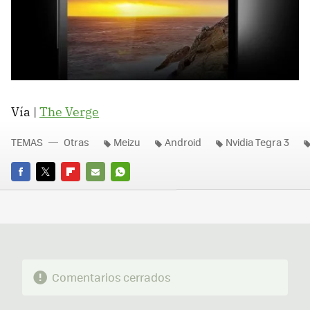
Vía |
The Verge
TEMAS
Otras
Meizu
Android
Nvidia Tegra 3
FACEBOOK
TWITTER
FLIPBOARD
E-
WHATSAPP
MAIL
Comentarios cerrados