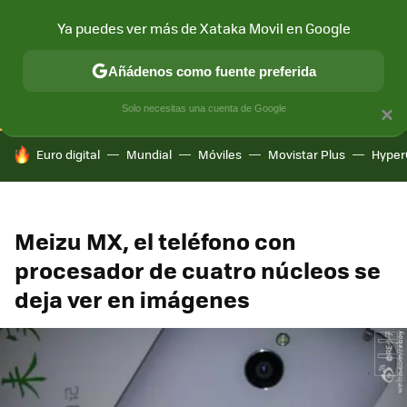
Ya puedes ver más de Xataka Movil en Google
CONECTIVIDAD
MÓVIL Y SOCIEDAD
APLICACIONES
COM
Añádenos como fuente preferida
Solo necesitas una cuenta de Google
×
HOY SE HABLA DE
Euro digital
Mundial
Móviles
Movistar Plus
Hyper
Meizu MX, el teléfono con
procesador de cuatro núcleos se
deja ver en imágenes