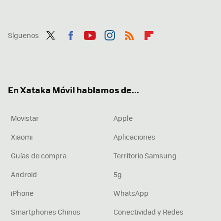
Síguenos
Twit
Fac
You
Inst
RSS
Flip
ter
ebo
tub
agr
boa
ok
e
am
rd
En Xataka Móvil hablamos de...
Movistar
Apple
Xiaomi
Aplicaciones
Guías de compra
Territorio Samsung
Android
5g
iPhone
WhatsApp
Smartphones Chinos
Conectividad y Redes