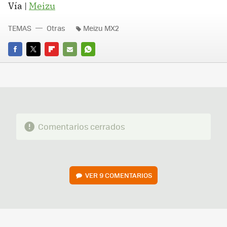
Vía |
Meizu
TEMAS
Otras
Meizu MX2
FACEBOOK
TWITTER
FLIPBOARD
E-
WHATSAPP
MAIL
Comentarios cerrados
VER
9 COMENTARIOS