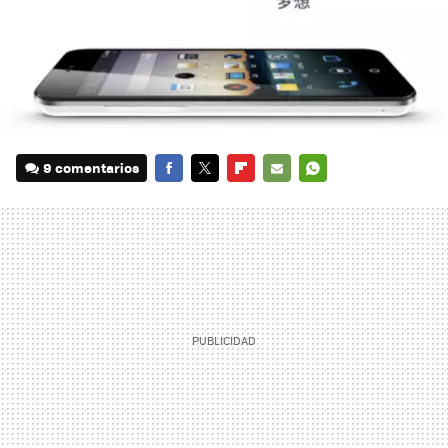
9 comentarios
FACEBOOK
TWITTER
FLIPBOARD
E-
WHATSAPP
MAIL