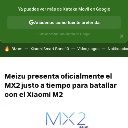
Ya puedes ver más de Xataka Movil en Google
CONECTIVIDAD
MÓVIL Y SOCIEDAD
APLICACIONES
COM
Añádenos como fuente preferida
Solo necesitas una cuenta de Google
×
HOY SE HABLA DE
Bizum
Xiaomi Smart Band 10
Videojuegos
Notificaci
Meizu presenta oficialmente el
MX2 justo a tiempo para batallar
con el Xiaomi M2