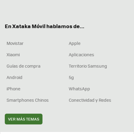
Twit
Fac
You
Inst
RSS
Flip
ter
ebo
tub
agr
boa
ok
e
am
rd
En Xataka Móvil hablamos de...
Movistar
Apple
Xiaomi
Aplicaciones
Guías de compra
Territorio Samsung
Android
5g
iPhone
WhatsApp
Smartphones Chinos
Conectividad y Redes
VER MÁS TEMAS