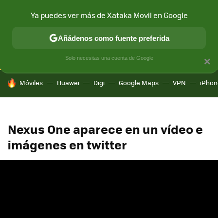
Ya puedes ver más de Xataka Movil en Google
CONECTIVIDAD
MÓVIL Y SOCIEDAD
APLICACIONES
COM
Añádenos como fuente preferida
Solo necesitas una cuenta de Google
×
HOY SE HABLA DE
Móviles
Huawei
Digi
Google Maps
VPN
iPhon
Nexus One aparece en un vídeo e
imágenes en twitter