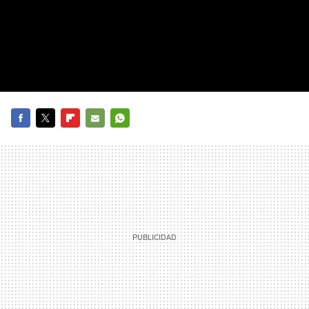
FACEBOOK
TWITTER
FLIPBOARD
E-
WHATSAPP
MAIL