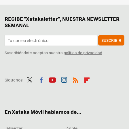
RECIBE "Xatakaletter", NUESTRA NEWSLETTER
SEMANAL
SUSCRIBIR
Suscribiéndote aceptas nuestra
política de privacidad
Síguenos
Twit
Fac
You
Inst
RSS
Flip
ter
ebo
tub
agr
boa
ok
e
am
rd
En Xataka Móvil hablamos de...
Movistar
Apple