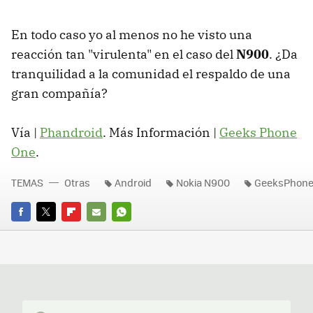
En todo caso yo al menos no he visto una
reacción tan "virulenta" en el caso del
N900
. ¿Da
tranquilidad a la comunidad el respaldo de una
gran compañía?
Vía |
Phandroid
. Más Información |
Geeks Phone
One
.
TEMAS
Otras
Android
Nokia N900
GeeksPhone
FACEBOOK
TWITTER
FLIPBOARD
E-
WHATSAPP
MAIL