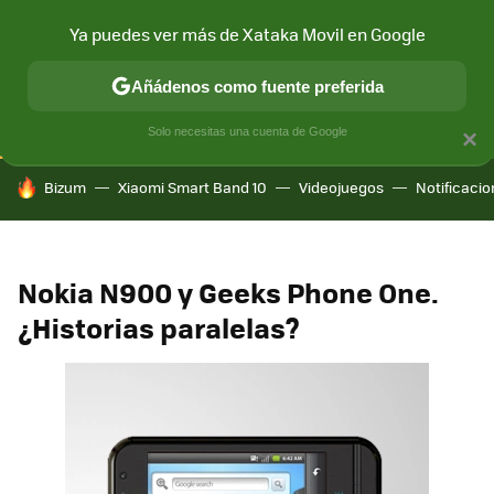
Ya puedes ver más de Xataka Movil en Google
CONECTIVIDAD
MÓVIL Y SOCIEDAD
APLICACIONES
COM
Añádenos como fuente preferida
Solo necesitas una cuenta de Google
×
HOY SE HABLA DE
Bizum
Xiaomi Smart Band 10
Videojuegos
Notificaci
Nokia N900 y Geeks Phone One.
¿Historias paralelas?