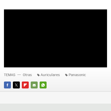
TEMAS
Otras
Auriculares
Panasonic
FACEBOOK
TWITTER
FLIPBOARD
E-
WHATSAPP
MAIL