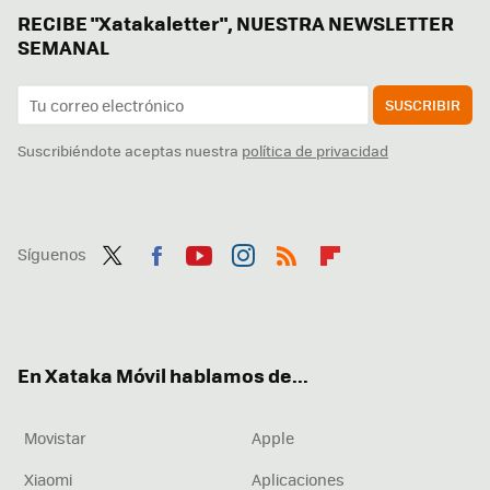
RECIBE "Xatakaletter", NUESTRA NEWSLETTER
SEMANAL
SUSCRIBIR
Suscribiéndote aceptas nuestra
política de privacidad
Síguenos
Twit
Fac
You
Inst
RSS
Flip
ter
ebo
tub
agr
boa
ok
e
am
rd
En Xataka Móvil hablamos de...
Movistar
Apple
Xiaomi
Aplicaciones