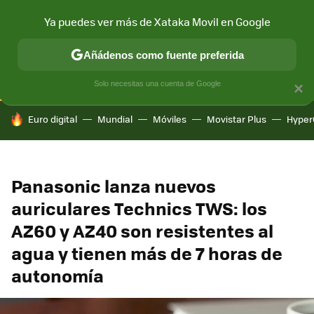
Ya puedes ver más de Xataka Movil en Google
CONECTIVIDAD
MÓVIL Y SOCIEDAD
APLICACIONES
COM
Añádenos como fuente preferida
Solo necesitas una cuenta de Google
×
HOY SE HABLA DE
Euro digital
Mundial
Móviles
Movistar Plus
Hyper
Panasonic lanza nuevos
auriculares Technics TWS: los
AZ60 y AZ40 son resistentes al
agua y tienen más de 7 horas de
autonomía