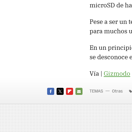
microSD de ha
Pese a ser un t
para muchos u
En un principi
se desconoce e
Vía |
Gizmodo
TEMAS
Otras
FACEBOOK
TWITTER
FLIPBOARD
E-
MAIL