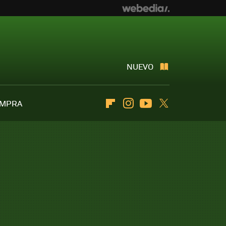
NUEVO
OMPRA
Flipboard
Instagram
Youtube
Twitter