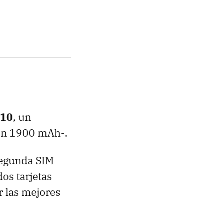
710
, un
Ion 1900 mAh-.
segunda
SIM
os tarjetas
r las mejores