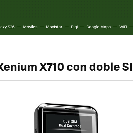
laxy S26
Móviles
Movistar
Digi
Google Maps
WiFi
 Xenium X710 con doble S