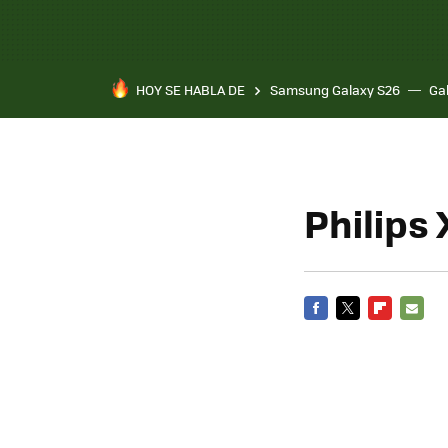
HOY SE HABLA DE
Samsung Galaxy S26
Ga
Philips
FACEBOOK
TWITTER
FLIPBOARD
E-
MAIL