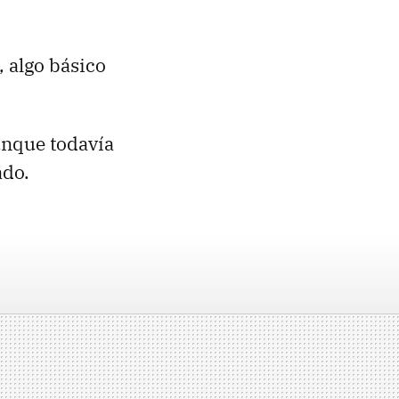
, algo básico
unque todavía
ado.