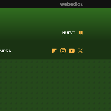
NUEVO
OMPRA
Flipboard
Instagram
Youtube
Twitter