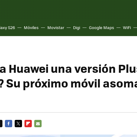
laxy S26
Móviles
Movistar
Digi
Google Maps
WiFi
a Huawei una versión Plu
? Su próximo móvil asom
FACEBOOK
TWITTER
FLIPBOARD
E-