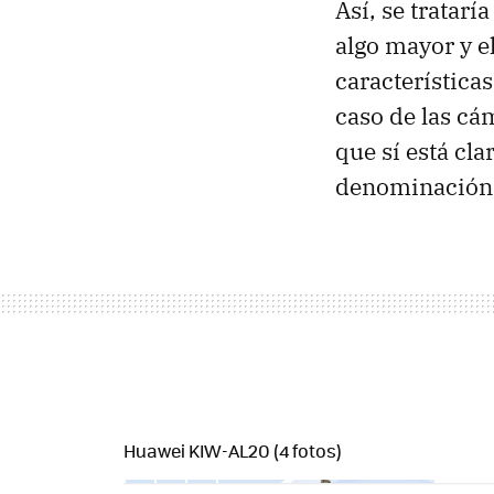
Así, se tratarí
algo mayor y e
característica
caso de las cá
que sí está cla
denominación e
Huawei KIW-AL20 (4 fotos)