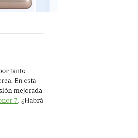
por tanto
erca. En esta
ersión mejorada
onor 7
. ¿Habrá