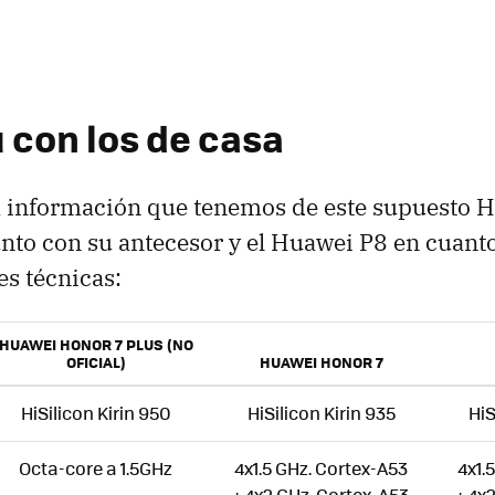
ú con los de casa
 información que tenemos de este supuesto H
unto con su antecesor y el Huawei P8 en cuanto
es técnicas:
HUAWEI HONOR 7 PLUS (NO
OFICIAL)
HUAWEI HONOR 7
HiSilicon Kirin 950
HiSilicon Kirin 935
HiS
Octa-core a 1.5GHz
4x1.5 GHz. Cortex-A53
4x1.
+ 4x2 GHz. Cortex-A53
+ 4x