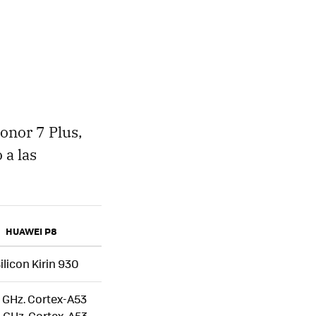
onor 7 Plus,
 a las
HUAWEI P8
ilicon Kirin 930
5 GHz. Cortex-A53
2 GHz. Cortex-A53