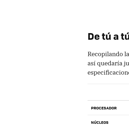
De tú a t
Recopilando la
así quedaría j
especificacion
PROCESADOR
NÚCLEOS