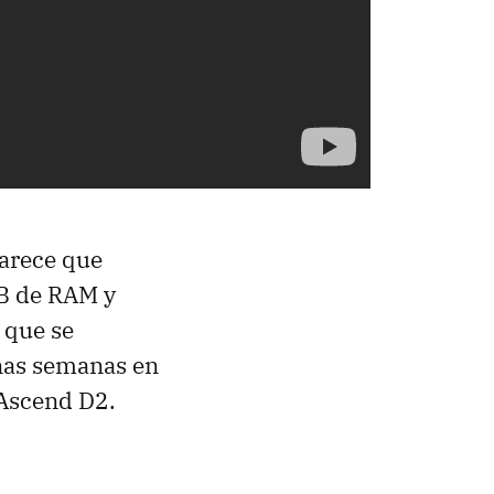
parece que
GB de RAM y
a que se
unas semanas en
Ascend D2.