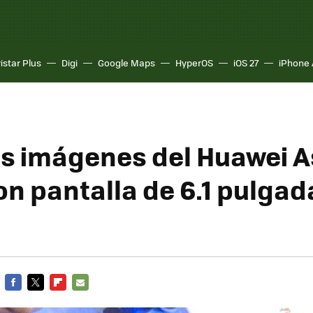
istar Plus
Digi
Google Maps
HyperOS
iOS 27
iPhone 
s imágenes del Huawei 
n pantalla de 6.1 pulgada
FACEBOOK
TWITTER
FLIPBOARD
E-