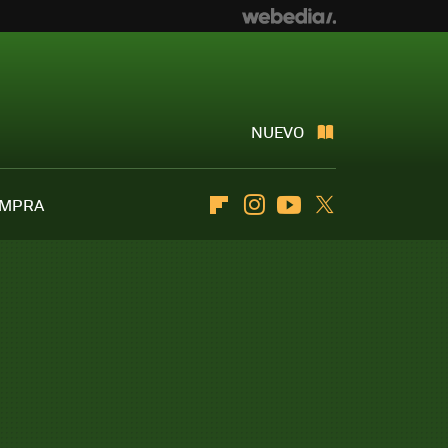
NUEVO
OMPRA
Flipboard
Instagram
Youtube
Twitter