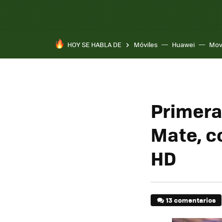
HOY SE HABLA DE
Móviles
Huawei
Mov
Primera
Mate, co
HD
13 comentarios