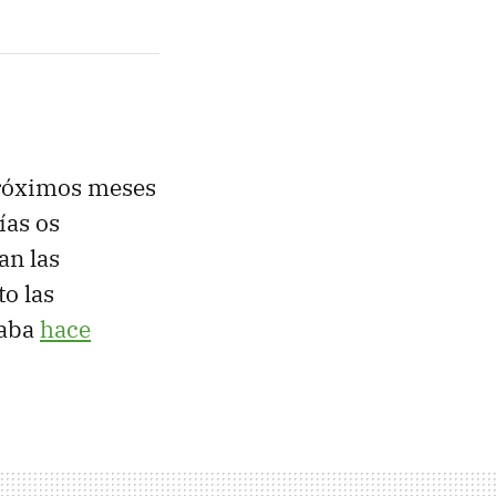
 próximos meses
ías os
an las
to las
laba
hace