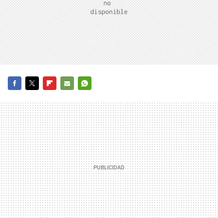
FACEBOOK
TWITTER
FLIPBOARD
E-
WHATSAPP
MAIL