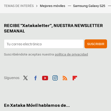
TEMAS DE INTERÉS
Mejores móviles
Samsung Galaxy S25
RECIBE "Xatakaletter", NUESTRA NEWSLETTER
SEMANAL
SUSCRIBIR
Suscribiéndote aceptas nuestra
política de privacidad
Síguenos
Twit
Fac
You
Inst
RSS
Flip
ter
ebo
tub
agr
boa
ok
e
am
rd
En Xataka Móvil hablamos de...