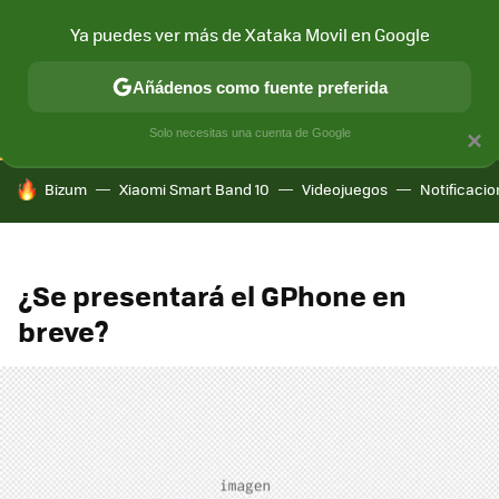
Ya puedes ver más de Xataka Movil en Google
CONECTIVIDAD
MÓVIL Y SOCIEDAD
APLICACIONES
COM
Añádenos como fuente preferida
Solo necesitas una cuenta de Google
×
HOY SE HABLA DE
Bizum
Xiaomi Smart Band 10
Videojuegos
Notificaci
¿Se presentará el GPhone en
breve?