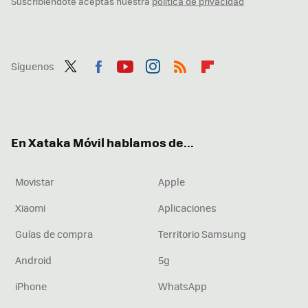
Suscribiéndote aceptas nuestra
política de privacidad
Síguenos
Twit
Fac
You
Inst
RSS
Flip
ter
ebo
tub
agr
boa
ok
e
am
rd
En Xataka Móvil hablamos de...
Movistar
Apple
Xiaomi
Aplicaciones
Guías de compra
Territorio Samsung
Android
5g
iPhone
WhatsApp