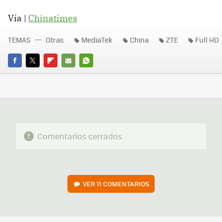
Vía |
Chinatimes
TEMAS
Otras
MediaTek
China
ZTE
Full HD
FACEBOOK
TWITTER
FLIPBOARD
E-
WHATSAPP
MAIL
Comentarios cerrados
VER
11 COMENTARIOS