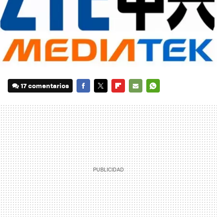
17 comentarios
FACEBOOK
TWITTER
FLIPBOARD
E-
WHATSAPP
MAIL