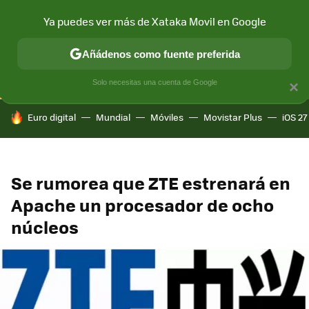
Ya puedes ver más de Xataka Movil en Google
CONECTIVIDAD
MÓVIL Y SOCIEDAD
APLICACIONES
COM
Añádenos como fuente preferida
Solo necesitas una cuenta de Google
×
HOY SE HABLA DE
Euro digital
Mundial
Móviles
Movistar Plus
iOS 27
Se rumorea que ZTE estrenará en
Apache un procesador de ocho
núcleos