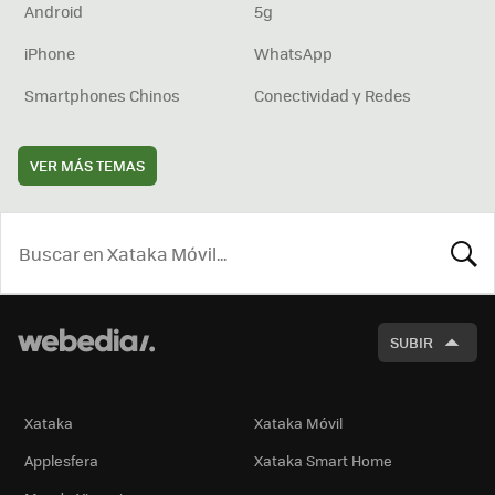
Android
5g
iPhone
WhatsApp
Smartphones Chinos
Conectividad y Redes
VER MÁS TEMAS
BUSCA
SUBIR
Xataka
Xataka Móvil
Applesfera
Xataka Smart Home