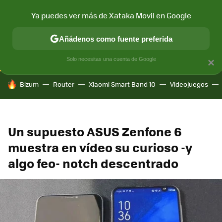
Ya puedes ver más de Xataka Movil en Google
CONECTIVIDAD
MÓVIL Y SOCIEDAD
APLICACIONES
COM
Añádenos como fuente preferida
Solo necesitas una cuenta de Google
×
HOY SE HABLA DE
Bizum
Router
Xiaomi Smart Band 10
Videojuegos
Un supuesto ASUS Zenfone 6
muestra en vídeo su curioso -y
algo feo- notch descentrado