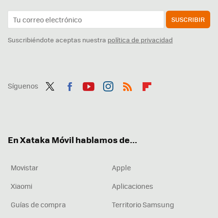
SUSCRIBIR
Suscribiéndote aceptas nuestra
política de privacidad
Síguenos
Twit
Fac
You
Inst
RSS
Flip
ter
ebo
tub
agr
boa
ok
e
am
rd
En Xataka Móvil hablamos de...
Movistar
Apple
Xiaomi
Aplicaciones
Guías de compra
Territorio Samsung