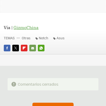
Vía |
GizmoChina
TEMAS
Otras
Notch
Asus
FACEBOOK
TWITTER
FLIPBOARD
E-
WHATSAPP
MAIL
Comentarios cerrados