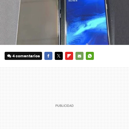
4 comentarios
FACEBOOK
TWITTER
FLIPBOARD
E-
WHATSAPP
MAIL