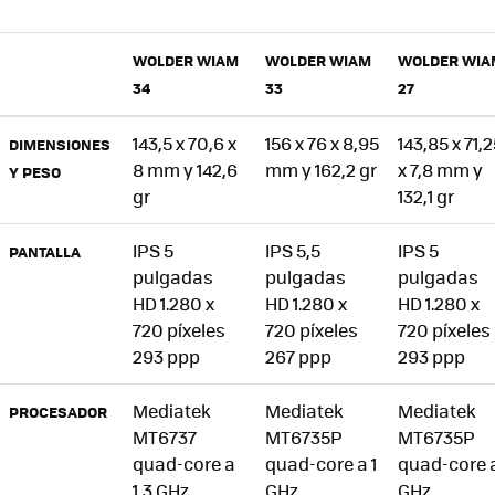
WOLDER WIAM
WOLDER WIAM
WOLDER WIA
34
33
27
143,5 x 70,6 x
156 x 76 x 8,95
143,85 x 71,
DIMENSIONES
8 mm y 142,6
mm y 162,2 gr
x 7,8 mm y
Y PESO
gr
132,1 gr
IPS 5
IPS 5,5
IPS 5
PANTALLA
pulgadas
pulgadas
pulgadas
HD 1.280 x
HD 1.280 x
HD 1.280 x
720 píxeles
720 píxeles
720 píxeles
293 ppp
267 ppp
293 ppp
Mediatek
Mediatek
Mediatek
PROCESADOR
MT6737
MT6735P
MT6735P
quad-core a
quad-core a 1
quad-core a
1,3 GHz
GHz
GHz