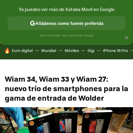
Ya puedes ver más de Xataka Movil en Google
CONECTIVIDAD
MÓVIL Y SOCIEDAD
APLICACIONES
COM
Añádenos como fuente preferida
Solo necesitas una cuenta de Google
×
HOY SE HABLA DE
Euro digital
Mundial
Móviles
Digi
iPhone 18 Pro
Wiam 34, Wiam 33 y Wiam 27:
nuevo trío de smartphones para la
gama de entrada de Wolder