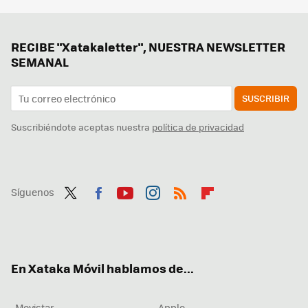
RECIBE "Xatakaletter", NUESTRA NEWSLETTER
SEMANAL
SUSCRIBIR
Suscribiéndote aceptas nuestra
política de privacidad
Síguenos
Twit
Fac
You
Inst
RSS
Flip
ter
ebo
tub
agr
boa
ok
e
am
rd
En Xataka Móvil hablamos de...
Movistar
Apple