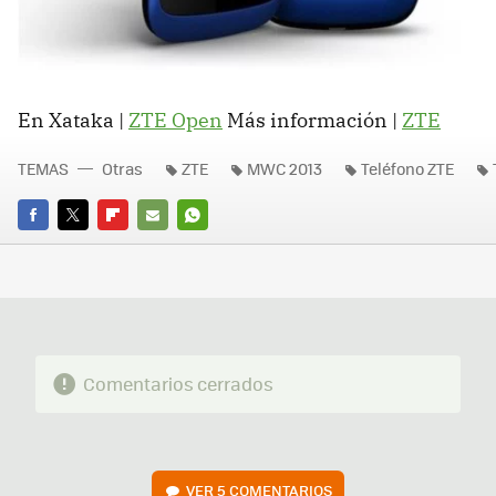
En Xataka |
ZTE Open
Más información |
ZTE
TEMAS
Otras
ZTE
MWC 2013
Teléfono ZTE
FACEBOOK
TWITTER
FLIPBOARD
E-
WHATSAPP
MAIL
Comentarios cerrados
VER
5 COMENTARIOS