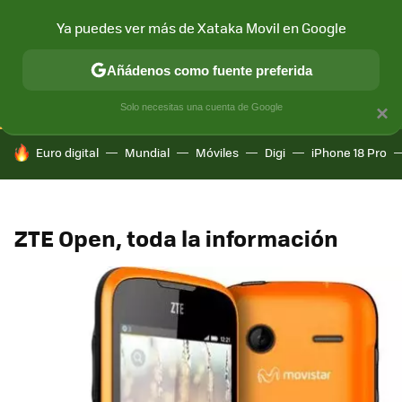
Ya puedes ver más de Xataka Movil en Google
CONECTIVIDAD
MÓVIL Y SOCIEDAD
APLICACIONES
COM
Añádenos como fuente preferida
Solo necesitas una cuenta de Google
×
HOY SE HABLA DE
Euro digital
Mundial
Móviles
Digi
iPhone 18 Pro
ZTE Open, toda la información