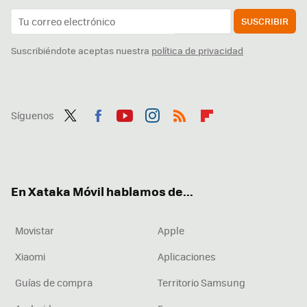
SUSCRIBIR
Suscribiéndote aceptas nuestra
política de privacidad
Síguenos
Twit
Fac
You
Inst
RSS
Flip
ter
ebo
tub
agr
boa
ok
e
am
rd
En Xataka Móvil hablamos de...
Movistar
Apple
Xiaomi
Aplicaciones
Guías de compra
Territorio Samsung