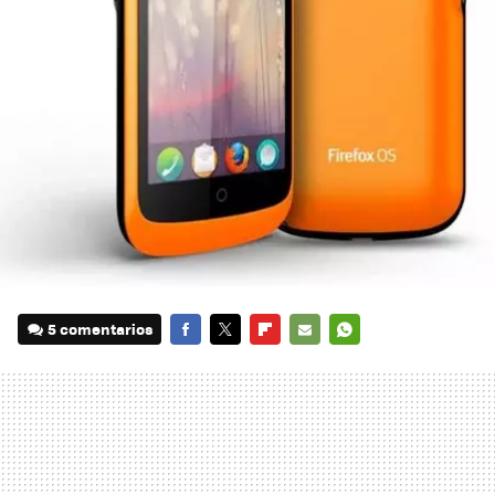
5 comentarios
FACEBOOK
TWITTER
FLIPBOARD
E-
WHATSAPP
MAIL