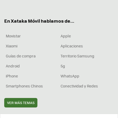
ter
ebo
tub
agr
boa
ok
e
am
rd
En Xataka Móvil hablamos de...
Movistar
Apple
Xiaomi
Aplicaciones
Guías de compra
Territorio Samsung
Android
5g
iPhone
WhatsApp
Smartphones Chinos
Conectividad y Redes
VER MÁS TEMAS