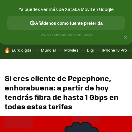
Ya puedes ver más de Xataka Movil en Google
CONECTIVIDAD
MÓVIL Y SOCIEDAD
APLICACIONES
COM
Añádenos como fuente preferida
Solo necesitas una cuenta de Google
×
HOY SE HABLA DE
Euro digital
Mundial
Móviles
Digi
iPhone 18 Pro
Si eres cliente de Pepephone,
enhorabuena: a partir de hoy
tendrás fibra de hasta 1 Gbps en
todas estas tarifas