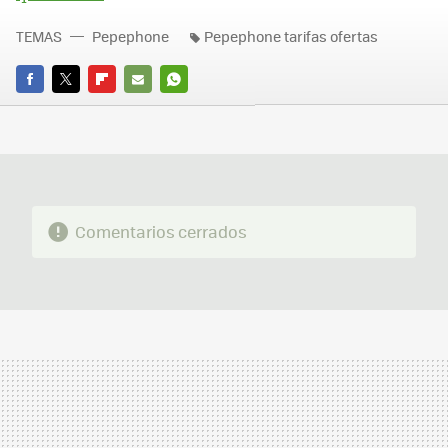
TEMAS
Pepephone
Pepephone tarifas ofertas
FACEBOOK
TWITTER
FLIPBOARD
E-
WHATSAPP
MAIL
Comentarios cerrados