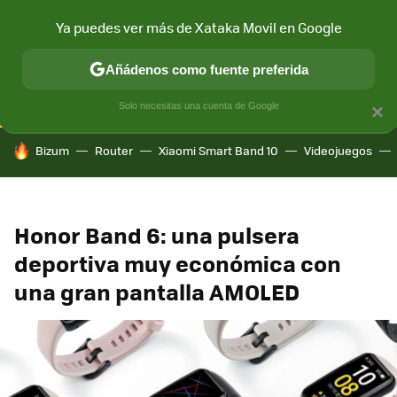
Ya puedes ver más de Xataka Movil en Google
CONECTIVIDAD
MÓVIL Y SOCIEDAD
APLICACIONES
COM
Añádenos como fuente preferida
Solo necesitas una cuenta de Google
×
HOY SE HABLA DE
Bizum
Router
Xiaomi Smart Band 10
Videojuegos
Honor Band 6: una pulsera
deportiva muy económica con
una gran pantalla AMOLED