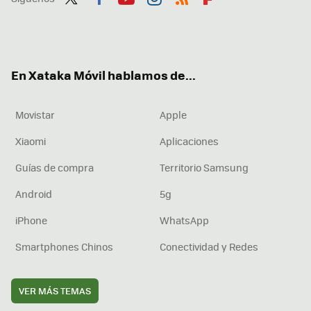
Twit
Fac
You
Inst
RSS
Flip
ter
ebo
tub
agr
boa
ok
e
am
rd
En Xataka Móvil hablamos de...
Movistar
Apple
Xiaomi
Aplicaciones
Guías de compra
Territorio Samsung
Android
5g
iPhone
WhatsApp
Smartphones Chinos
Conectividad y Redes
VER MÁS TEMAS