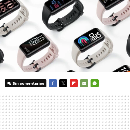
Sin comentarios
FACEBOOK
TWITTER
FLIPBOARD
E-
WHATSAPP
MAIL