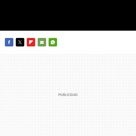
FACEBOOK
TWITTER
FLIPBOARD
E-
WHATSAPP
MAIL