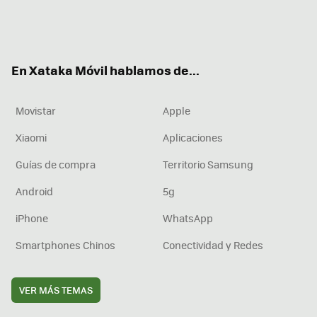
Twit
Fac
You
Inst
RSS
Flip
ter
ebo
tub
agr
boa
ok
e
am
rd
En Xataka Móvil hablamos de...
Movistar
Apple
Xiaomi
Aplicaciones
Guías de compra
Territorio Samsung
Android
5g
iPhone
WhatsApp
Smartphones Chinos
Conectividad y Redes
VER MÁS TEMAS