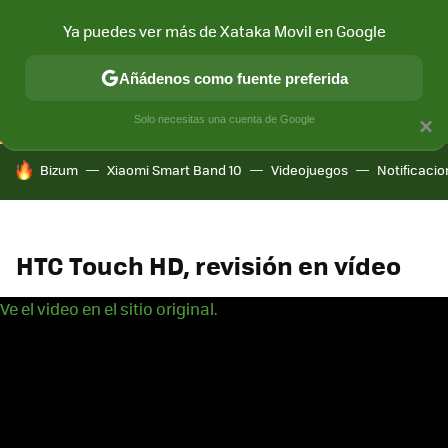
Ya puedes ver más de Xataka Movil en Google
CONECTIVIDAD
MÓVIL Y SOCIEDAD
APLICACIONES
COM
Añádenos como fuente preferida
Solo necesitas una cuenta de Google
×
HOY SE HABLA DE
Bizum
Xiaomi Smart Band 10
Videojuegos
Notificaci
HTC Touch HD, revisión en vídeo
Ve el video en el sitio original.