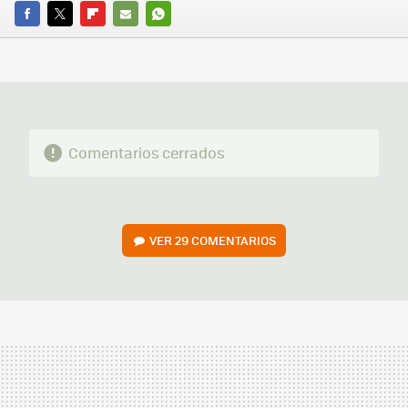
FACEBOOK
TWITTER
FLIPBOARD
E-
WHATSAPP
MAIL
Comentarios cerrados
VER
29 COMENTARIOS