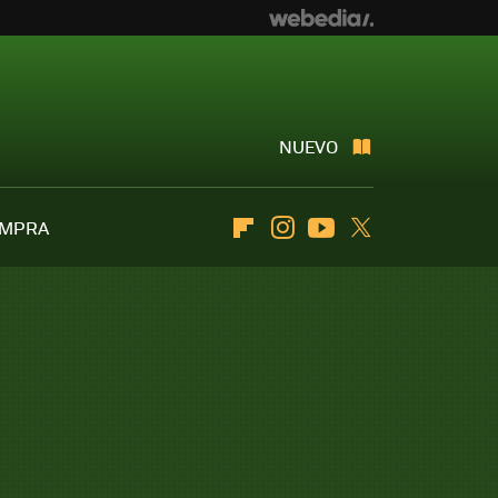
NUEVO
OMPRA
Flipboard
Instagram
Youtube
Twitter