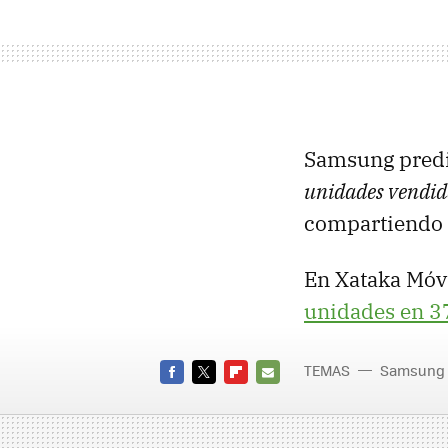
Samsung predi
unidades vendid
compartiendo e
En Xataka Móvi
unidades en 3
TEMAS
Samsung
FACEBOOK
TWITTER
FLIPBOARD
E-
MAIL