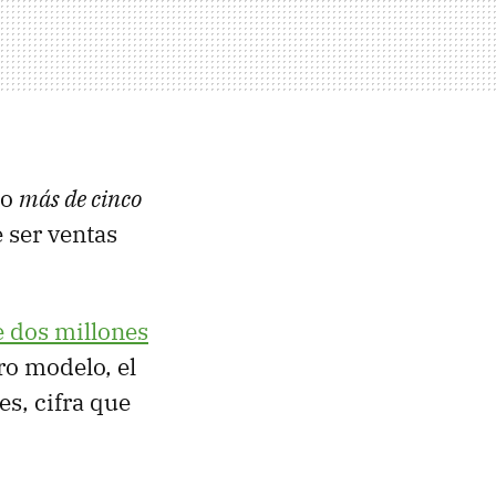
do
más de cinco
 ser ventas
 dos millones
ro modelo, el
s, cifra que