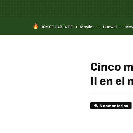
HOY SE HABLA DE
Móviles
Huawei
Mov
Cinco m
II en el
6 comentarios