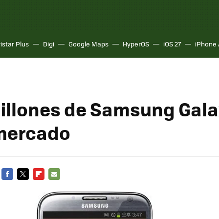
istar Plus
Digi
Google Maps
HyperOS
iOS 27
iPhone 
illones de Samsung Gala
 mercado
FACEBOOK
TWITTER
FLIPBOARD
E-
MAIL