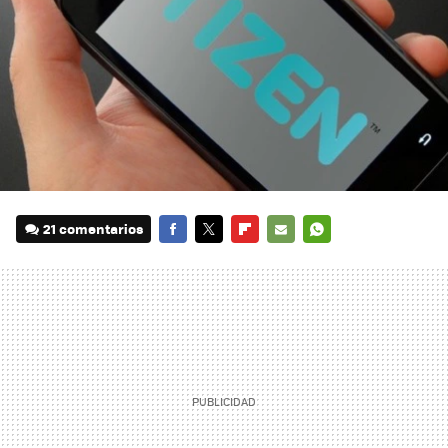
21 comentarios
FACEBOOK
TWITTER
FLIPBOARD
E-
WHATSAPP
MAIL