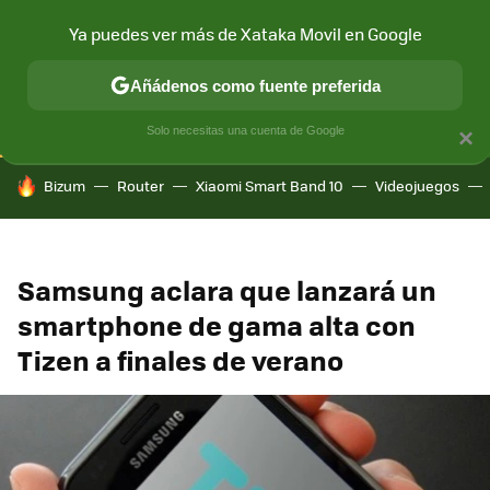
Ya puedes ver más de Xataka Movil en Google
CONECTIVIDAD
MÓVIL Y SOCIEDAD
APLICACIONES
COM
Añádenos como fuente preferida
Solo necesitas una cuenta de Google
×
HOY SE HABLA DE
Bizum
Router
Xiaomi Smart Band 10
Videojuegos
Samsung aclara que lanzará un
smartphone de gama alta con
Tizen a finales de verano