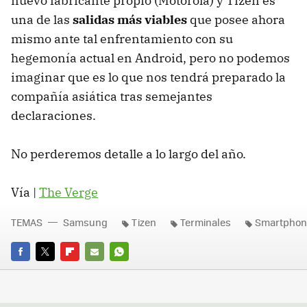
nuevo fabricante propio (Motorola) y Tizen es
una de las
salidas más viables
que posee ahora
mismo ante tal enfrentamiento con su
hegemonía actual en Android, pero no podemos
imaginar que es lo que nos tendrá preparado la
compañía asiática tras semejantes
declaraciones.
No perderemos detalle a lo largo del año.
Vía |
The Verge
TEMAS
Samsung
Tizen
Terminales
Smartphon
FACEBOOK
TWITTER
FLIPBOARD
E-
WHATSAPP
MAIL