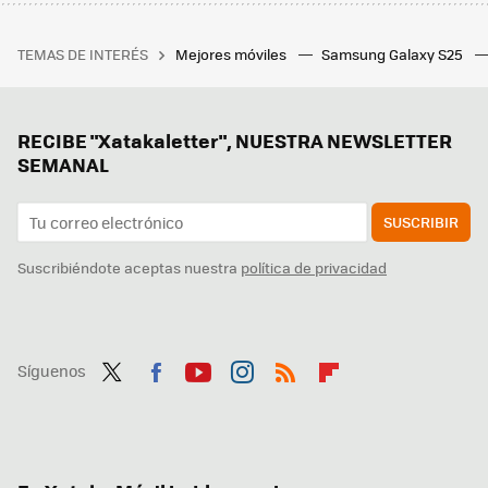
TEMAS DE INTERÉS
Mejores móviles
Samsung Galaxy S25
RECIBE "Xatakaletter", NUESTRA NEWSLETTER
SEMANAL
SUSCRIBIR
Suscribiéndote aceptas nuestra
política de privacidad
Síguenos
Twit
Fac
You
Inst
RSS
Flip
ter
ebo
tub
agr
boa
ok
e
am
rd