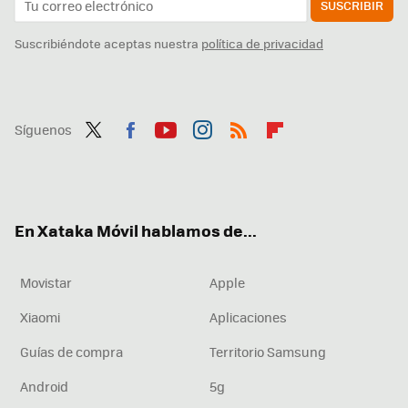
SUSCRIBIR
Suscribiéndote aceptas nuestra
política de privacidad
Síguenos
Twit
Fac
You
Inst
RSS
Flip
ter
ebo
tub
agr
boa
ok
e
am
rd
En Xataka Móvil hablamos de...
Movistar
Apple
Xiaomi
Aplicaciones
Guías de compra
Territorio Samsung
Android
5g