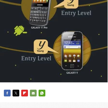
FACEBOOK
TWITTER
FLIPBOARD
E-
WHATSAPP
MAIL