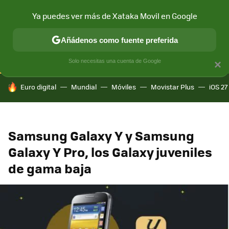
Ya puedes ver más de Xataka Movil en Google
CONECTIVIDAD
MÓVIL Y SOCIEDAD
APLICACIONES
COM
Añádenos como fuente preferida
Solo necesitas una cuenta de Google
×
HOY SE HABLA DE
Euro digital
Mundial
Móviles
Movistar Plus
iOS 27
Samsung Galaxy Y y Samsung
Galaxy Y Pro, los Galaxy juveniles
de gama baja