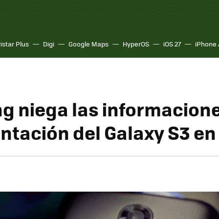
istar Plus
Digi
Google Maps
HyperOS
iOS 27
iPhone 
 niega las informacion
ntación del Galaxy S3 en 