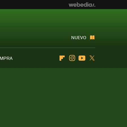
NUEVO
OMPRA
Flipboard
Instagram
Youtube
Twitter