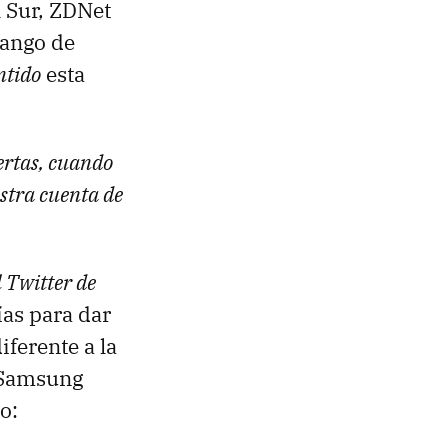
 Sur, ZDNet
rango de
ntido
esta
ertas, cuando
estra cuenta de
 Twitter de
ías para dar
ferente a la
e Samsung
o: