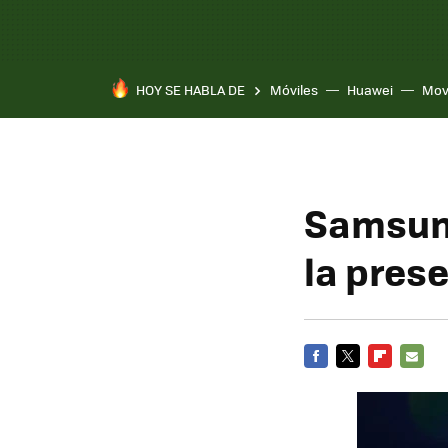
HOY SE HABLA DE
Móviles
Huawei
Mov
Samsung
la prese
FACEBOOK
TWITTER
FLIPBOARD
E-
MAIL