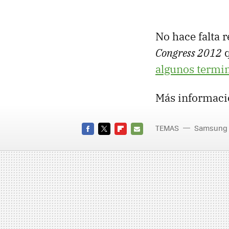
No hace falta 
Congress 2012
q
algunos termin
Más informaci
TEMAS
Samsung
FACEBOOK
TWITTER
FLIPBOARD
E-
MAIL