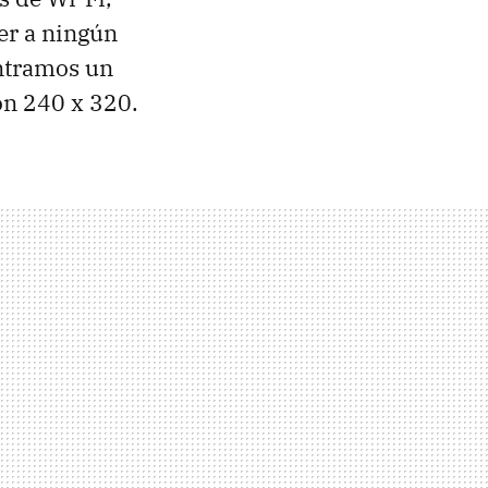
er a ningún
ontramos un
ón 240 x 320.