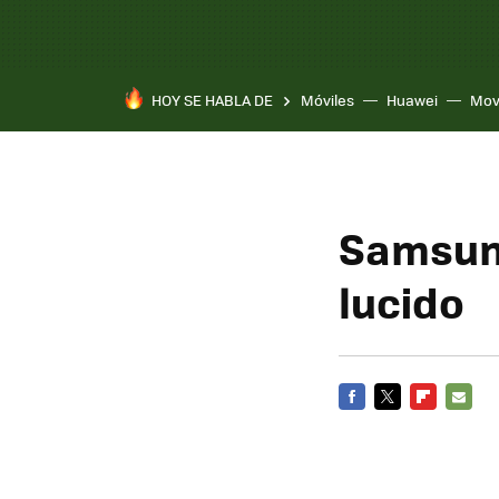
HOY SE HABLA DE
Móviles
Huawei
Mov
Samsung
lucido
FACEBOOK
TWITTER
FLIPBOARD
E-
MAIL