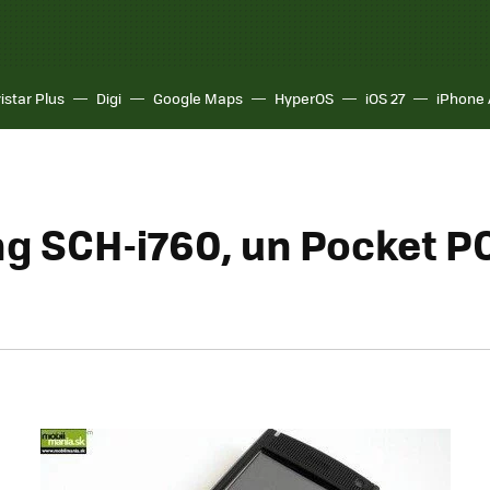
istar Plus
Digi
Google Maps
HyperOS
iOS 27
iPhone 
 SCH-i760, un Pocket PC