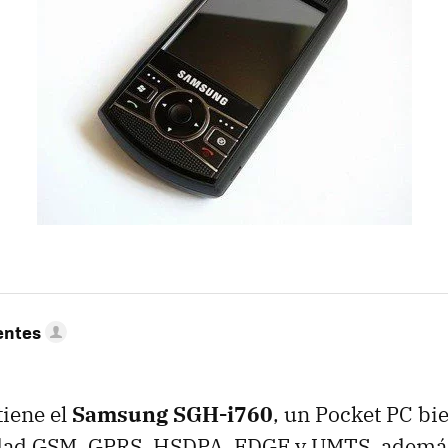
entes
iene el
Samsung SGH-i760
, un Pocket PC bi
dad GSM, GPRS, HSDPA, EDGE y UMTS, además