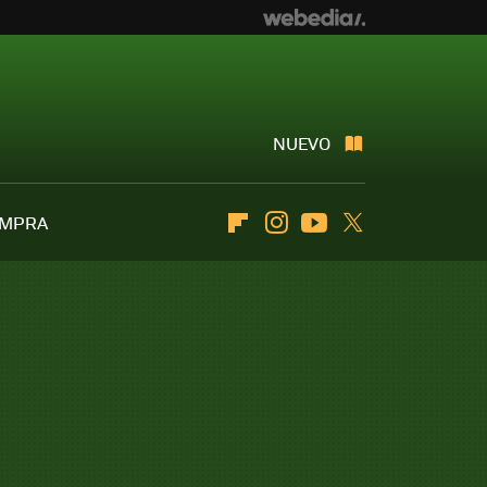
NUEVO
OMPRA
Flipboard
Instagram
Youtube
Twitter