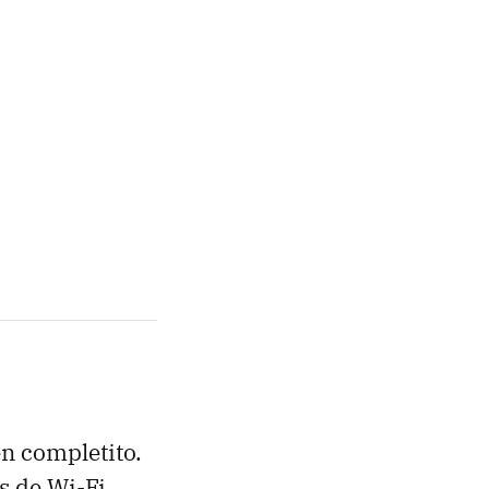
en completito.
 de Wi-Fi,