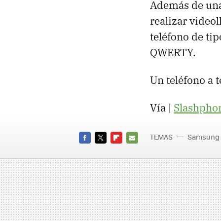
Además de una 
realizar video
teléfono de tip
QWERTY.
Un teléfono a 
Vía |
Slashpho
TEMAS
Samsung
FACEBOOK
TWITTER
FLIPBOARD
E-
MAIL