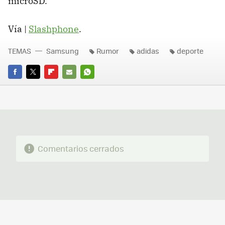
microSD.
Vía |
Slashphone
.
TEMAS
Samsung
Rumor
adidas
deporte
FACEBOOK
TWITTER
FLIPBOARD
E-
WHATSAPP
MAIL
Comentarios cerrados