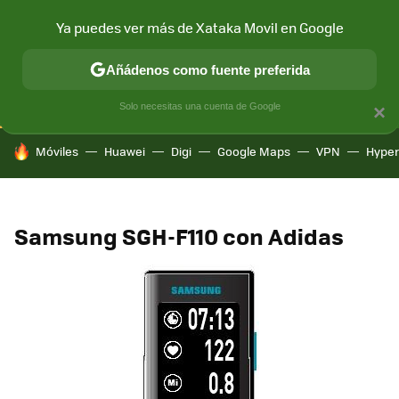
Ya puedes ver más de Xataka Movil en Google
CONECTIVIDAD
MÓVIL Y SOCIEDAD
APLICACIONES
COM
Añádenos como fuente preferida
Solo necesitas una cuenta de Google
×
HOY SE HABLA DE
Móviles
Huawei
Digi
Google Maps
VPN
Hype
Samsung SGH-F110 con Adidas