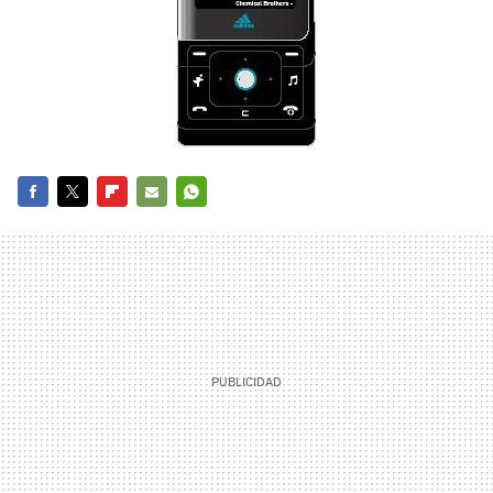
FACEBOOK
TWITTER
FLIPBOARD
E-
WHATSAPP
MAIL