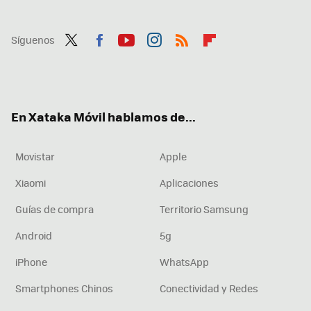
Síguenos
Twit
Fac
You
Inst
RSS
Flip
ter
ebo
tub
agr
boa
ok
e
am
rd
En Xataka Móvil hablamos de...
Movistar
Apple
Xiaomi
Aplicaciones
Guías de compra
Territorio Samsung
Android
5g
iPhone
WhatsApp
Smartphones Chinos
Conectividad y Redes