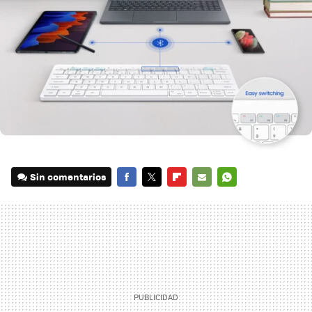
Sin comentarios
FACEBOOK
TWITTER
FLIPBOARD
E-
WHATSAPP
MAIL