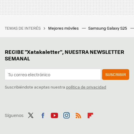
TEMAS DE INTERÉS
Mejores móviles
Samsung Galaxy S25
RECIBE "Xatakaletter", NUESTRA NEWSLETTER
SEMANAL
SUSCRIBIR
Suscribiéndote aceptas nuestra
política de privacidad
Síguenos
Twit
Fac
You
Inst
RSS
Flip
ter
ebo
tub
agr
boa