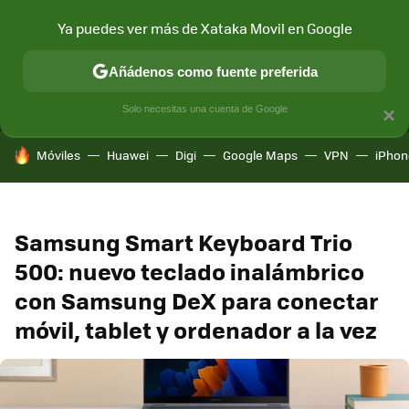
Ya puedes ver más de Xataka Movil en Google
MENÚ
NUEVO
Añádenos como fuente preferida
CONECTIVIDAD
MÓVIL Y SOCIEDAD
APLICACIONES
COM
Solo necesitas una cuenta de Google
×
HOY SE HABLA DE
Móviles
Huawei
Digi
Google Maps
VPN
iPhon
Samsung Smart Keyboard Trio
500: nuevo teclado inalámbrico
con Samsung DeX para conectar
móvil, tablet y ordenador a la vez