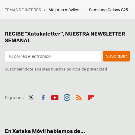
TEMAS DE INTERÉS
Mejores móviles
Samsung Galaxy S25
RECIBE "Xatakaletter", NUESTRA NEWSLETTER
SEMANAL
SUSCRIBIR
Suscribiéndote aceptas nuestra
política de privacidad
Síguenos
Twit
Fac
You
Inst
RSS
Flip
ter
ebo
tub
agr
boa
ok
e
am
rd
En Xataka Móvil hablamos de...