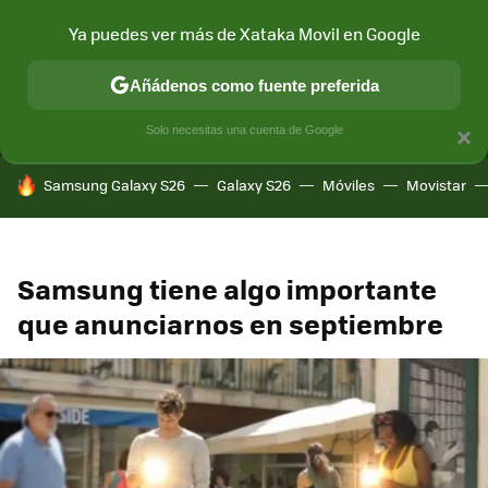
Ya puedes ver más de Xataka Movil en Google
MENÚ
NUEVO
Añádenos como fuente preferida
CONECTIVIDAD
MÓVIL Y SOCIEDAD
APLICACIONES
COM
Solo necesitas una cuenta de Google
×
HOY SE HABLA DE
Samsung Galaxy S26
Galaxy S26
Móviles
Movistar
Samsung tiene algo importante
que anunciarnos en septiembre