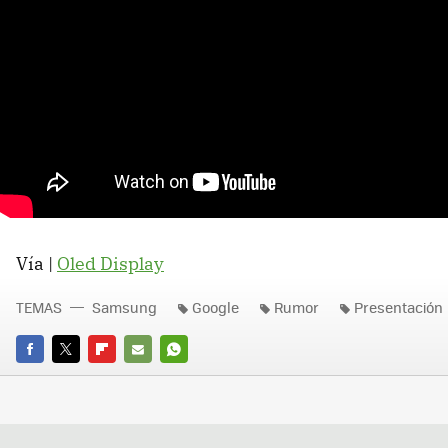
Vía |
Oled Display
TEMAS
Samsung
Google
Rumor
Presentación
FACEBOOK
TWITTER
FLIPBOARD
E-
WHATSAPP
MAIL