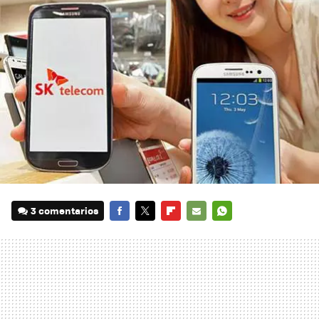
3 comentarios
FACEBOOK
TWITTER
FLIPBOARD
E-
WHATSAPP
MAIL