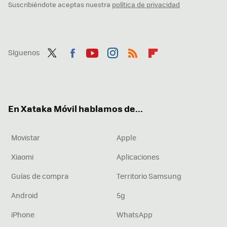
Suscribiéndote aceptas nuestra
política de privacidad
Síguenos
Twit
Fac
You
Inst
RSS
Flip
ter
ebo
tub
agr
boa
ok
e
am
rd
En Xataka Móvil hablamos de...
Movistar
Apple
Xiaomi
Aplicaciones
Guías de compra
Territorio Samsung
Android
5g
iPhone
WhatsApp