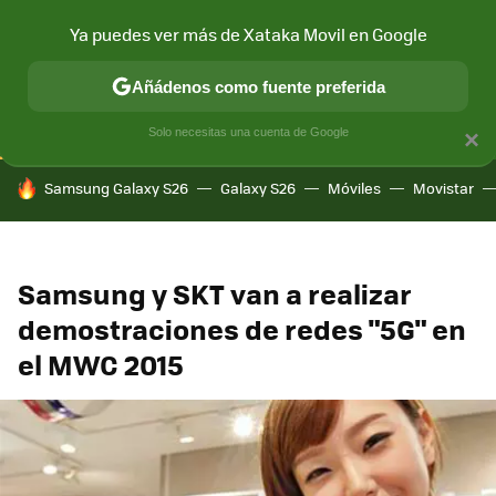
Ya puedes ver más de Xataka Movil en Google
CONECTIVIDAD
MÓVIL Y SOCIEDAD
APLICACIONES
COM
Añádenos como fuente preferida
Solo necesitas una cuenta de Google
×
HOY SE HABLA DE
Samsung Galaxy S26
Galaxy S26
Móviles
Movistar
Samsung y SKT van a realizar
demostraciones de redes "5G" en
el MWC 2015