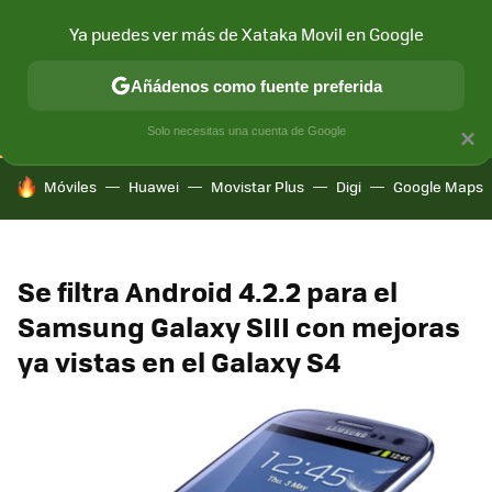
Ya puedes ver más de Xataka Movil en Google
CONECTIVIDAD
MÓVIL Y SOCIEDAD
APLICACIONES
COM
Añádenos como fuente preferida
Solo necesitas una cuenta de Google
×
HOY SE HABLA DE
Móviles
Huawei
Movistar Plus
Digi
Google Maps
Se filtra Android 4.2.2 para el
Samsung Galaxy SIII con mejoras
ya vistas en el Galaxy S4