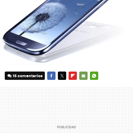
15 comentarios
FACEBOOK
TWITTER
FLIPBOARD
E-
WHATSAPP
MAIL