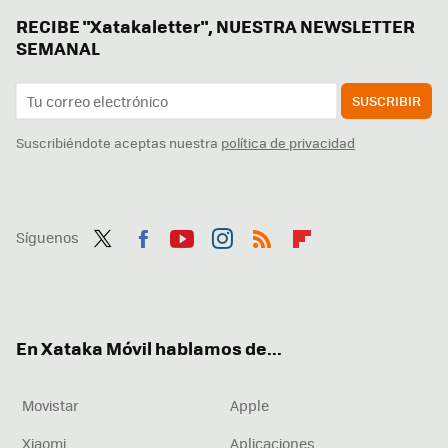
RECIBE "Xatakaletter", NUESTRA NEWSLETTER
SEMANAL
SUSCRIBIR
Suscribiéndote aceptas nuestra
política de privacidad
Síguenos
Twit
Fac
You
Inst
RSS
Flip
ter
ebo
tub
agr
boa
ok
e
am
rd
En Xataka Móvil hablamos de...
Movistar
Apple
Xiaomi
Aplicaciones