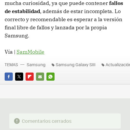
mucha curiosidad, ya que puede contener
fallos
de estabilidad
, además de estar incompleta. Lo
correcto y recomendable es esperar a la versión
final libre de fallos y lanzada por la propia
Samsung.
Vía |
SamMobile
TEMAS
Samsung
Samsung Galaxy SIII
Actualizació
FACEBOOK
TWITTER
FLIPBOARD
E-
WHATSAPP
MAIL
Comentarios cerrados