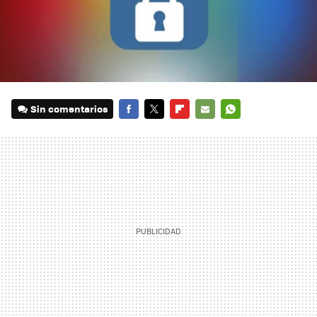
Sin comentarios
FACEBOOK
TWITTER
FLIPBOARD
E-
WHATSAPP
MAIL