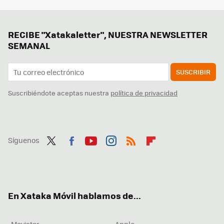
RECIBE "Xatakaletter", NUESTRA NEWSLETTER
SEMANAL
SUSCRIBIR
Suscribiéndote aceptas nuestra
política de privacidad
Síguenos
Twit
Fac
You
Inst
RSS
Flip
ter
ebo
tub
agr
boa
ok
e
am
rd
En Xataka Móvil hablamos de...