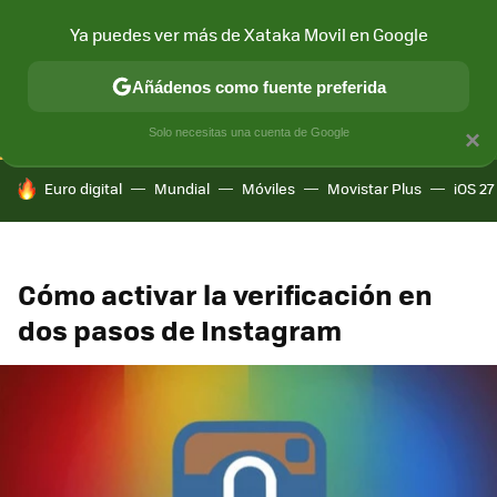
Ya puedes ver más de Xataka Movil en Google
CONECTIVIDAD
MÓVIL Y SOCIEDAD
APLICACIONES
COM
Añádenos como fuente preferida
Solo necesitas una cuenta de Google
×
HOY SE HABLA DE
Euro digital
Mundial
Móviles
Movistar Plus
iOS 27
Cómo activar la verificación en
dos pasos de Instagram