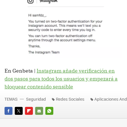
En Genbeta |
Instagram añade verificación en
dos pasos para todos los usuarios y empezará a
bloquear contenido sensible
TEMAS
Seguridad
Redes Sociales
Aplicaciones And
FACEBOOK
TWITTER
FLIPBOARD
E-
WHATSAPP
MAIL